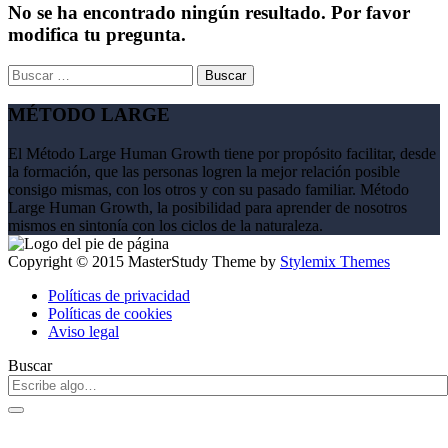
No se ha encontrado ningún resultado. Por favor
modifica tu pregunta.
Buscar:
MÉTODO LARGE
El Método Large Human Growth tiene por propósito facilitar, desde
la formación, que las personas logren la mejor relación posible
consigo mismas, con los otros y con su pasado familiar. Método
Large Human Growth, la posibilidad para aprender de nosotros
mismos en sintonía con los ciclos de la naturaleza.
Copyright © 2015 MasterStudy Theme by
Stylemix Themes
Políticas de privacidad
Políticas de cookies
Aviso legal
Buscar