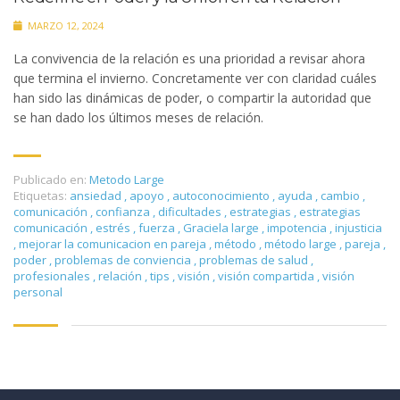
MARZO 12, 2024
La convivencia de la relación es una prioridad a revisar ahora
que termina el invierno. Concretamente ver con claridad cuáles
han sido las dinámicas de poder, o compartir la autoridad que
se han dado los últimos meses de relación.
Publicado en:
Metodo Large
Etiquetas:
ansiedad
,
apoyo
,
autoconocimiento
,
ayuda
,
cambio
,
comunicación
,
confianza
,
dificultades
,
estrategias
,
estrategias
comunicación
,
estrés
,
fuerza
,
Graciela large
,
impotencia
,
injusticia
,
mejorar la comunicacion en pareja
,
método
,
método large
,
pareja
,
poder
,
problemas de conviencia
,
problemas de salud
,
profesionales
,
relación
,
tips
,
visión
,
visión compartida
,
visión
personal