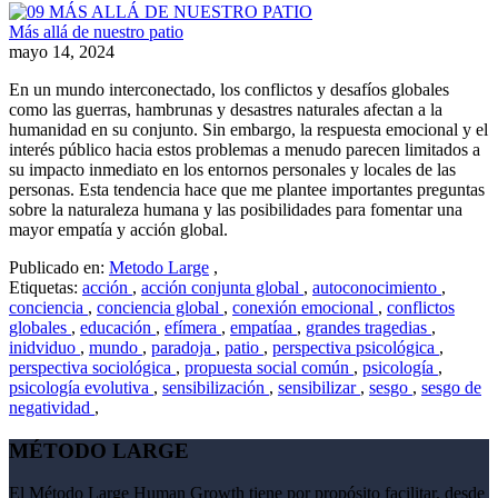
Más allá de nuestro patio
mayo 14, 2024
En un mundo interconectado, los conflictos y desafíos globales
como las guerras, hambrunas y desastres naturales afectan a la
humanidad en su conjunto. Sin embargo, la respuesta emocional y el
interés público hacia estos problemas a menudo parecen limitados a
su impacto inmediato en los entornos personales y locales de las
personas. Esta tendencia hace que me plantee importantes preguntas
sobre la naturaleza humana y las posibilidades para fomentar una
mayor empatía y acción global.
Publicado en:
Metodo Large
,
Etiquetas:
acción
,
acción conjunta global
,
autoconocimiento
,
conciencia
,
conciencia global
,
conexión emocional
,
conflictos
globales
,
educación
,
efímera
,
empatíaa
,
grandes tragedias
,
inidviduo
,
mundo
,
paradoja
,
patio
,
perspectiva psicológica
,
perspectiva sociológica
,
propuesta social común
,
psicología
,
psicología evolutiva
,
sensibilización
,
sensibilizar
,
sesgo
,
sesgo de
negatividad
,
MÉTODO LARGE
El Método Large Human Growth tiene por propósito facilitar, desde