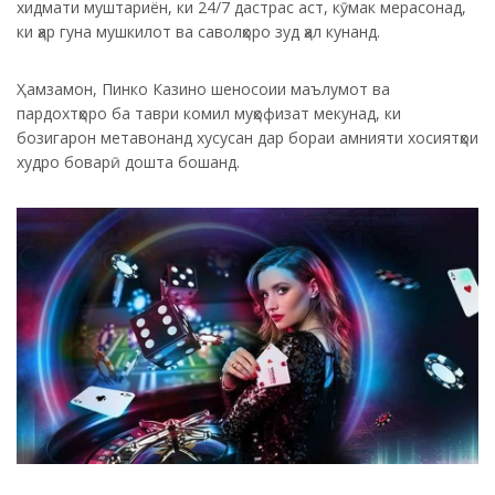
хидмати муштариён, ки 24/7 дастрас аст, кӯмак мерасонад,
ки ҳар гуна мушкилот ва саволҳоро зуд ҳал кунанд.
Ҳамзамон, Пинко Казино шеносоии маълумот ва
пардохтҳоро ба таври комил муҳофизат мекунад, ки
бозигарон метавонанд хусусан дар бораи амнияти хосиятҳои
худро боварӣ дошта бошанд.