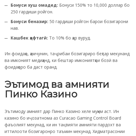
Бонуси хуш омадед:
Бонуси 150% то 10,000 доллар бо
250 гардиши ройгон.
Бонуси беназир:
50 гардиши ройгон барои бозигарони
нав.
Кашбек ҳафтагӣ:
То 10% бо ҳар вуруд.
Ин фоидаҳо, ҳамчунин, таҷрибаи бозигариро беҳтар мекунанд
ва имконият медиҳанд, ки бештар имкониятҳои бозӣ ва
фоидаҳоро ба даст оранд.
Эътимод ва амнияти
Пинко Казино
Эътимоду амният дар Пинко Казино хеле муҳим аст. Ин
казино бо иҷозатнома аз Curacao Gaming Control Board
фаъолият мекунад, ки ин тақвияти амнияти пардохт ва
иттилооти бозигаронро таъмин мекунад. Хидматрасонии