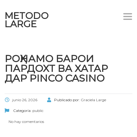
METODO
Togg
LARGE
navi
РОҲНАМО БАРОИ
ПАРДОХТ ВА ХАТАР
ДАР PINCO CASINO
junio 26, 2026
Publicado por:
Graciela Large
Categoría:
public
No hay comentarios