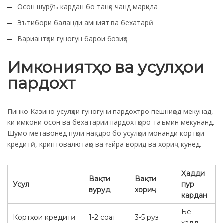
Осон шурӯъ кардан бо танҳо чанд марҳила
Эътибори баланди амният ва бехатарӣ
Вариантҳои гуногун барои бозиҳо
Имкониятҳо ва усулҳои
пардохт
Пинко Казино усулҳои гуногуни пардохтро пешниҳод мекунад,
ки имкони осон ва бехатарии пардохтҳоро таъмин мекунанд.
Шумо метавонед пули нақдро бо усулҳои монанди кортҳои
кредитӣ, криптовалютаҳо ва ғайра ворид ва хориҷ кунед.
Ҳадди
Вақти
Вақти
Усул
пур
вуруд
хориҷ
кардан
Бе
Кортҳои кредитӣ
1-2 соат
3-5 рӯз
ҳадд