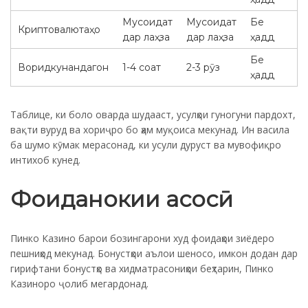
Мусоидат
Мусоидат
Бе
Криптовалютаҳо
дар лаҳза
дар лаҳза
ҳадд
Бе
Воридкунандагон
1-4 соат
2-3 рӯз
ҳадд
Таблице, ки боло оварда шудааст, усулҳои гуногуни пардохт,
вақти вуруд ва хориҷро бо ҳам муқоиса мекунад. Ин васила
ба шумо кӯмак мерасонад, ки усули дуруст ва мувофиқро
интихоб кунед.
Фоиданокии асосӣ
Пинко Казино барои бозингарони худ фоидаҳои зиёдеро
пешниҳод мекунад. Бонустҳои аълои шеносо, имкон додан дар
гирифтани бонустҳо ва хидматрасониҳои беҳтарин, Пинко
Казиноро ҷолиб мегардонад.