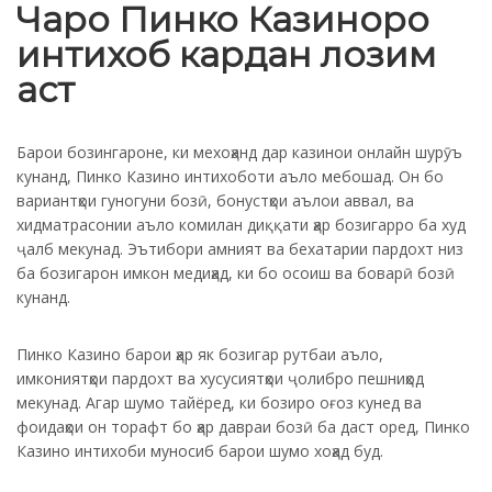
Чаро Пинко Казиноро
интихоб кардан лозим
аст
Барои бозингароне, ки мехоҳанд дар казинои онлайн шурӯъ
кунанд, Пинко Казино интихоботи аъло мебошад. Он бо
вариантҳои гуногуни бозӣ, бонустҳои аълои аввал, ва
хидматрасонии аъло комилан диққати ҳар бозигарро ба худ
ҷалб мекунад. Эътибори амният ва бехатарии пардохт низ
ба бозигарон имкон медиҳад, ки бо осоиш ва боварӣ бозӣ
кунанд.
Пинко Казино барои ҳар як бозигар рутбаи аъло,
имкониятҳои пардохт ва хусусиятҳои ҷолибро пешниҳод
мекунад. Агар шумо тайёред, ки бозиро оғоз кунед ва
фоидаҳои он торафт бо ҳар давраи бозӣ ба даст оред, Пинко
Казино интихоби муносиб барои шумо хоҳад буд.