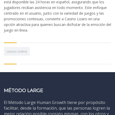
está disponible las 24 horas en español, asegurando que los
jugadores reciban asistencia en todo momento. Este enfoque
centrado en el usuario, junto con la variedad de juegos y las
promociones continuas, convierte a Casino Lizaro en una
opción atractiva para quienes buscan disfrutar de la emoción del
juego en línea.
casino online
MÉTODO LARGE
El Método Large Human Growth tiene por propósito
facilitar, desde la formación, que las personas logren la
mejor relación posible consigo mismas, con los otros y