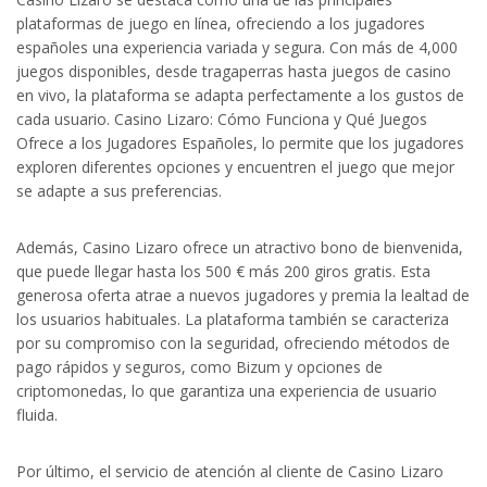
plataformas de juego en línea, ofreciendo a los jugadores
españoles una experiencia variada y segura. Con más de 4,000
juegos disponibles, desde tragaperras hasta juegos de casino
en vivo, la plataforma se adapta perfectamente a los gustos de
cada usuario. Casino Lizaro: Cómo Funciona y Qué Juegos
Ofrece a los Jugadores Españoles, lo permite que los jugadores
exploren diferentes opciones y encuentren el juego que mejor
se adapte a sus preferencias.
Además, Casino Lizaro ofrece un atractivo bono de bienvenida,
que puede llegar hasta los 500 € más 200 giros gratis. Esta
generosa oferta atrae a nuevos jugadores y premia la lealtad de
los usuarios habituales. La plataforma también se caracteriza
por su compromiso con la seguridad, ofreciendo métodos de
pago rápidos y seguros, como Bizum y opciones de
criptomonedas, lo que garantiza una experiencia de usuario
fluida.
Por último, el servicio de atención al cliente de Casino Lizaro