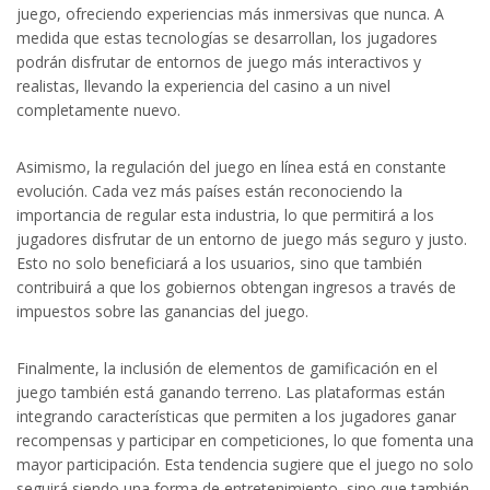
juego, ofreciendo experiencias más inmersivas que nunca. A
medida que estas tecnologías se desarrollan, los jugadores
podrán disfrutar de entornos de juego más interactivos y
realistas, llevando la experiencia del casino a un nivel
completamente nuevo.
Asimismo, la regulación del juego en línea está en constante
evolución. Cada vez más países están reconociendo la
importancia de regular esta industria, lo que permitirá a los
jugadores disfrutar de un entorno de juego más seguro y justo.
Esto no solo beneficiará a los usuarios, sino que también
contribuirá a que los gobiernos obtengan ingresos a través de
impuestos sobre las ganancias del juego.
Finalmente, la inclusión de elementos de gamificación en el
juego también está ganando terreno. Las plataformas están
integrando características que permiten a los jugadores ganar
recompensas y participar en competiciones, lo que fomenta una
mayor participación. Esta tendencia sugiere que el juego no solo
seguirá siendo una forma de entretenimiento, sino que también