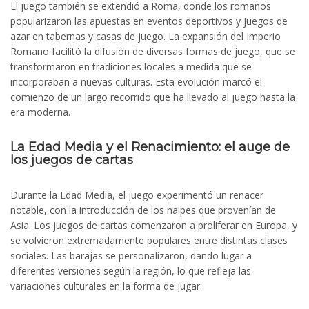
El juego también se extendió a Roma, donde los romanos
popularizaron las apuestas en eventos deportivos y juegos de
azar en tabernas y casas de juego. La expansión del Imperio
Romano facilitó la difusión de diversas formas de juego, que se
transformaron en tradiciones locales a medida que se
incorporaban a nuevas culturas. Esta evolución marcó el
comienzo de un largo recorrido que ha llevado al juego hasta la
era moderna.
La Edad Media y el Renacimiento: el auge de
los juegos de cartas
Durante la Edad Media, el juego experimentó un renacer
notable, con la introducción de los naipes que provenían de
Asia. Los juegos de cartas comenzaron a proliferar en Europa, y
se volvieron extremadamente populares entre distintas clases
sociales. Las barajas se personalizaron, dando lugar a
diferentes versiones según la región, lo que refleja las
variaciones culturales en la forma de jugar.