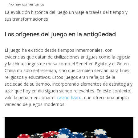
No hay comentarios
La evolución histórica del juego un viaje a través del tiempo y
sus transformaciones
Los orígenes del juego en la antigüedad
El juego ha existido desde tiempos inmemoriales, con
evidencias que datan de civilizaciones antiguas como la egipcia
y la china. Juegos de mesa como el Senet en Egipto y el Go en
China no solo entretenían, sino que también servían para fines
religiosos y educativos. Estos juegos eran reflejos de la
sociedad de su tiempo, incorporando elementos de estrategia y
azar que hoy en día siguen siendo relevantes. En este contexto,
vale la pena mencionar el
casino lizaro
, que ofrece una amplia
variedad de juegos modernos.