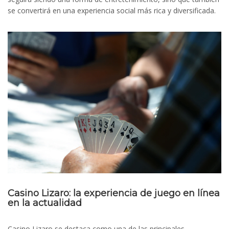
se convertirá en una experiencia social más rica y diversificada.
Casino Lizaro: la experiencia de juego en línea
en la actualidad
Casino Lizaro se destaca como una de las principales