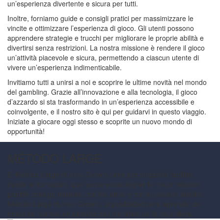
un’esperienza divertente e sicura per tutti.
Inoltre, forniamo guide e consigli pratici per massimizzare le
vincite e ottimizzare l’esperienza di gioco. Gli utenti possono
apprendere strategie e trucchi per migliorare le proprie abilità e
divertirsi senza restrizioni. La nostra missione è rendere il gioco
un’attività piacevole e sicura, permettendo a ciascun utente di
vivere un’esperienza indimenticabile.
Invitiamo tutti a unirsi a noi e scoprire le ultime novità nel mondo
del gambling. Grazie all’innovazione e alla tecnologia, il gioco
d’azzardo si sta trasformando in un’esperienza accessibile e
coinvolgente, e il nostro sito è qui per guidarvi in questo viaggio.
Iniziate a giocare oggi stesso e scoprite un nuovo mondo di
opportunità!
MÉTODO LARGE
El Método Large Human Growth tiene por propósito facilitar,
desde la formación, que las personas logren la mejor relación
posible consigo mismas, con los otros y con su pasado familiar.
Método Large Human Growth, la posibilidad para aprender de
nosotros mismos en sintonía con los ciclos de la naturaleza.