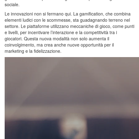
sociale.
Le innovazioni non si fermano qui. La gamification, che combina
elementi ludici con le scommesse, sta guadagnando terreno nel
settore. Le piattaforme utilizzano meccaniche di gioco, come punti
e livelli, per incentivare l’interazione e la competitività tra i
giocatori. Questa nuova modalità non solo aumenta il
coinvolgimento, ma crea anche nuove opportunità per il
marketing e la fidelizzazione.