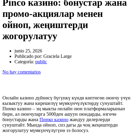
Pinco казино: бонустар жана
промо-акциялар менен
ойноп, жеңиштерди
жогорулатуу
junio 25, 2026
Publicado por:
Graciela Large
Categoría:
public
No hay comentarios
Онлайн казино дүйнөсү бүгүнкү күндө көптөгөн оюнчу үчүн
кызыктуу жана кирешелүү мүмкүнчүлүктөрдү сунуштайт.
Пинко казино – эң мыкты онлайн оюн платформаларынын
бири, ал оюнчуларга 5000ден ашуун оюндарды, өзгөчө
бонустарды жана
Пинко казино
жандуу дилерлерди
сунуштайт. Мында ойноп, сиз дагы да чоң жеңиштерди
жогорулатуу мүмкүнчүлүгүнө ээ болосуз.