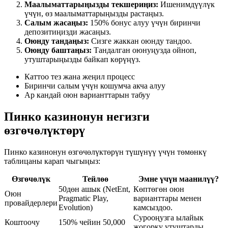
Маалыматтарыңызды текшериңиз:
Ишенимдүүлүк
үчүн, өз маалыматтарыңызды растаңыз.
Салым жасаңыз:
150% бонус алуу үчүн биринчи
депозитиңизди жасаңыз.
Оюнду тандаңыз:
Сизге жаккан оюнду тандоо.
Оюнду баштаңыз:
Тандалган оюнуңузда ойноп,
утуштарыңызды байкап көрүңүз.
Каттоо тез жана жеңил процесс
Биринчи салым үчүн кошумча акча алуу
Ар кандай оюн варианттарын табуу
Пинко казинонун негизги
өзгөчөлүктөрү
Пинко казинонун өзгөчөлүктөрүн түшүнүү үчүн төмөнкү
таблицаны карап чыгыңыз:
Өзгөчөлүк
Тейлөө
Эмне үчүн маанилүү?
50дөн ашык (NetEnt,
Көптөгөн оюн
Оюн
Pragmatic Play,
варианттары менен
провайдерлери
Evolution)
камсыздоо.
Сурооңузга ылайык
Коштоочу
150% чейин 50,000
жогорку утуштарды