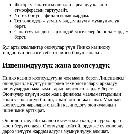
Жогорку сапаттагы оюндар – реалдуу казино
атмосферасын тартуулайт.
Үстөк бонус – финансылык жардам.
Тез төлөмдөр – утушту ылдам алууга мүмкүнчүлүк
берет.
Сапаттуу колдоо – ар кандай маселелер боюнча жардам
берет.
Бул артыкчылыктар оюнчулар үчүн Пинко казинону
тандоонун негизги себептеринен болуп саналат.
Ишенимдүүлүк жана коопсуздук
Пинко казино коопсуздугуна чоң маани берет. Лицензиясы,
ошондой эле күчтүү шифрлөө технологиялары аркылуу
оюнчулардын маалыматтарын коргоого жардам берет.
Оюнчулар өзүнүн жеке жана финансы маалыматтарынын
коопсуз болгонун билип, эркин ойноп жатышат. Мындай
коопсуздук чаралары онлайн казинодогу оюнчулардын
ишенимин арттырат.
Ошондой эле, 24/7 колдоо кызматы ар кандай суроолорго
жооп берүүгө даяр. Оюнчулар көйгөйлөрдү же суроолорду
дароо чечүүгө жардам алууга мүмкүнчүлүк алышат.