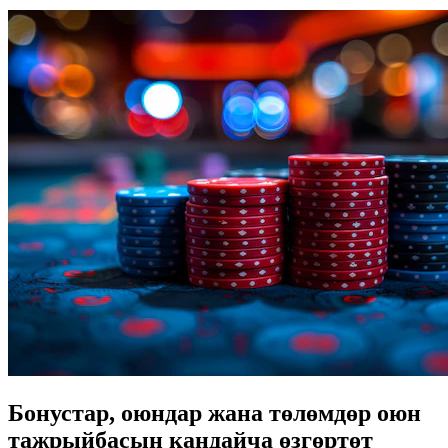
Бонустар, оюндар жана төлөмдөр оюн
тажрыйбасын кандайча өзгөртөт