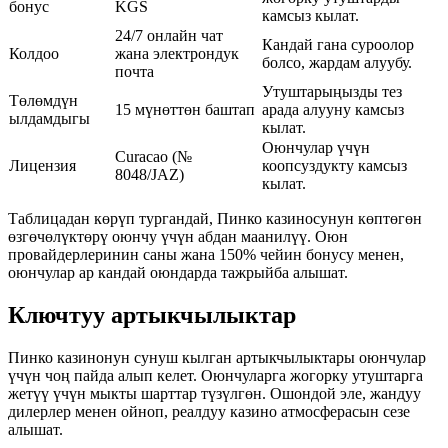
бонус
KGS
камсыз кылат.
24/7 онлайн чат
Кандай гана суроолор
Колдоо
жана электрондук
болсо, жардам алуубу.
почта
Утуштарыңызды тез
Төлөмдүн
15 мүнөттөн баштап
арада алууну камсыз
ылдамдыгы
кылат.
Оюнчулар үчүн
Curacao (№
Лицензия
коопсуздукту камсыз
8048/JAZ)
кылат.
Таблицадан көрүп тургандай, Пинко казиносунун көптөгөн
өзгөчөлүктөрү оюнчу үчүн абдан маанилүү. Оюн
провайдерлеринин саны жана 150% чейин бонусу менен,
оюнчулар ар кандай оюндарда тажрыйба алышат.
Ключтуу артыкчылыктар
Пинко казинонун сунуш кылган артыкчылыктары оюнчулар
үчүн чоң пайда алып келет. Оюнчуларга жогорку утуштарга
жетүү үчүн мыкты шарттар түзүлгөн. Ошондой эле, жандуу
дилерлер менен ойноп, реалдуу казино атмосферасын сезе
алышат.