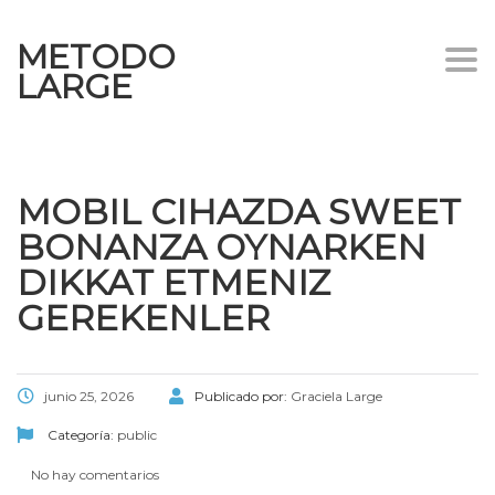
METODO
Togg
LARGE
navi
MOBIL CIHAZDA SWEET
BONANZA OYNARKEN
DIKKAT ETMENIZ
GEREKENLER
junio 25, 2026
Publicado por:
Graciela Large
Categoría:
public
No hay comentarios