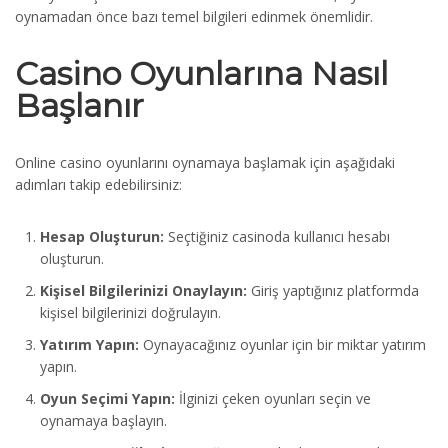
oynamadan önce bazı temel bilgileri edinmek önemlidir.
Casino Oyunlarına Nasıl
Başlanır
Online casino oyunlarını oynamaya başlamak için aşağıdaki
adımları takip edebilirsiniz:
Hesap Oluşturun:
Seçtiğiniz casinoda kullanıcı hesabı
oluşturun.
Kişisel Bilgilerinizi Onaylayın:
Giriş yaptığınız platformda
kişisel bilgilerinizi doğrulayın.
Yatırım Yapın:
Oynayacağınız oyunlar için bir miktar yatırım
yapın.
Oyun Seçimi Yapın:
İlginizi çeken oyunları seçin ve
oynamaya başlayın.