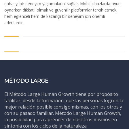
daha iyi bir deneyim yaşamalarını sağlar. Mobil cihazlarda oyun
oynarken dikkatli olmak ve güvenilir platformlar tercih etmek,
hem eğlenceli hem de kazançlı bir deneyim için önemli
adımlardır.
MÉTODO LARGE
El Método Large Human Growth tiene por propósito
facilitar, desde la formación, que las personas logren la
mejor relación posible consigo mismas, con los otros y
con su pasado familiar. Método Large Human Growth,
la posibilidad para aprender de nosotros mismos en
sintonía con los ciclos de la naturaleza.