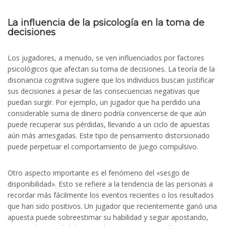
La influencia de la psicología en la toma de
decisiones
Los jugadores, a menudo, se ven influenciados por factores
psicológicos que afectan su toma de decisiones. La teoría de la
disonancia cognitiva sugiere que los individuos buscan justificar
sus decisiones a pesar de las consecuencias negativas que
puedan surgir. Por ejemplo, un jugador que ha perdido una
considerable suma de dinero podría convencerse de que aún
puede recuperar sus pérdidas, llevando a un ciclo de apuestas
aún más arriesgadas. Este tipo de pensamiento distorsionado
puede perpetuar el comportamiento de juego compulsivo.
Otro aspecto importante es el fenómeno del «sesgo de
disponibilidad». Esto se refiere a la tendencia de las personas a
recordar más fácilmente los eventos recientes o los resultados
que han sido positivos. Un jugador que recientemente ganó una
apuesta puede sobreestimar su habilidad y seguir apostando,