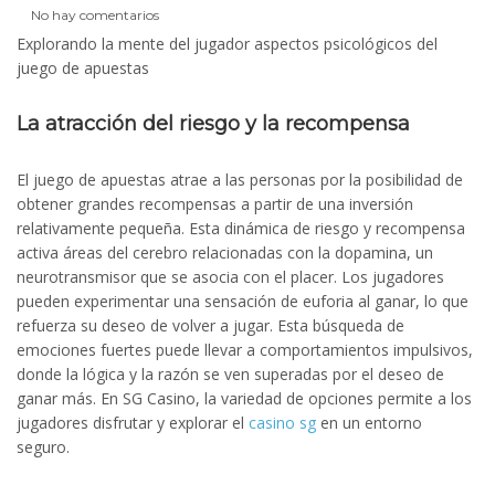
No hay comentarios
Explorando la mente del jugador aspectos psicológicos del
juego de apuestas
La atracción del riesgo y la recompensa
El juego de apuestas atrae a las personas por la posibilidad de
obtener grandes recompensas a partir de una inversión
relativamente pequeña. Esta dinámica de riesgo y recompensa
activa áreas del cerebro relacionadas con la dopamina, un
neurotransmisor que se asocia con el placer. Los jugadores
pueden experimentar una sensación de euforia al ganar, lo que
refuerza su deseo de volver a jugar. Esta búsqueda de
emociones fuertes puede llevar a comportamientos impulsivos,
donde la lógica y la razón se ven superadas por el deseo de
ganar más. En SG Casino, la variedad de opciones permite a los
jugadores disfrutar y explorar el
casino sg
en un entorno
seguro.