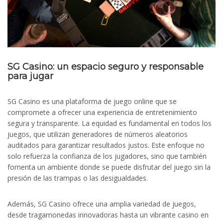
SG Casino: un espacio seguro y responsable
para jugar
SG Casino es una plataforma de juego online que se
compromete a ofrecer una experiencia de entretenimiento
segura y transparente. La equidad es fundamental en todos los
juegos, que utilizan generadores de números aleatorios
auditados para garantizar resultados justos. Este enfoque no
solo refuerza la confianza de los jugadores, sino que también
fomenta un ambiente donde se puede disfrutar del juego sin la
presión de las trampas o las desigualdades.
Además, SG Casino ofrece una amplia variedad de juegos,
desde tragamonedas innovadoras hasta un vibrante casino en