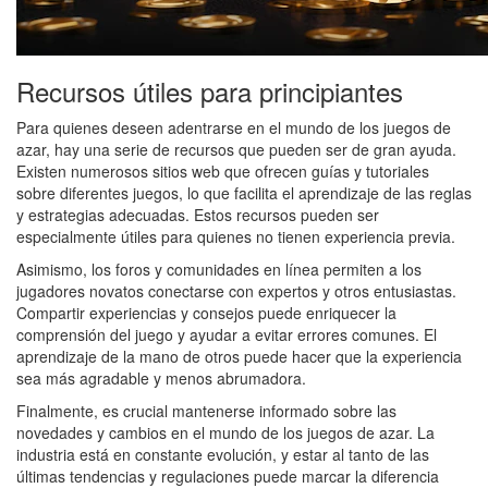
Recursos útiles para principiantes
Para quienes deseen adentrarse en el mundo de los juegos de
azar, hay una serie de recursos que pueden ser de gran ayuda.
Existen numerosos sitios web que ofrecen guías y tutoriales
sobre diferentes juegos, lo que facilita el aprendizaje de las reglas
y estrategias adecuadas. Estos recursos pueden ser
especialmente útiles para quienes no tienen experiencia previa.
Asimismo, los foros y comunidades en línea permiten a los
jugadores novatos conectarse con expertos y otros entusiastas.
Compartir experiencias y consejos puede enriquecer la
comprensión del juego y ayudar a evitar errores comunes. El
aprendizaje de la mano de otros puede hacer que la experiencia
sea más agradable y menos abrumadora.
Finalmente, es crucial mantenerse informado sobre las
novedades y cambios en el mundo de los juegos de azar. La
industria está en constante evolución, y estar al tanto de las
últimas tendencias y regulaciones puede marcar la diferencia