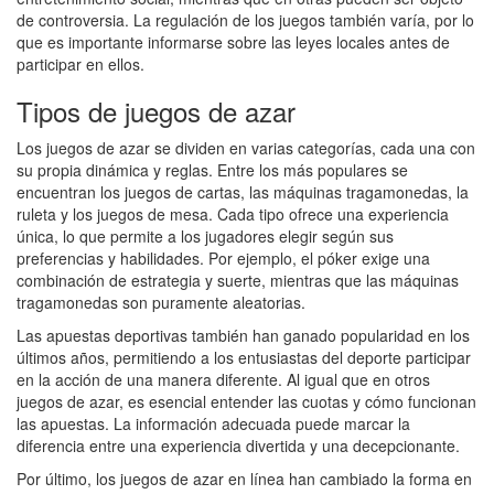
de controversia. La regulación de los juegos también varía, por lo
que es importante informarse sobre las leyes locales antes de
participar en ellos.
Tipos de juegos de azar
Los juegos de azar se dividen en varias categorías, cada una con
su propia dinámica y reglas. Entre los más populares se
encuentran los juegos de cartas, las máquinas tragamonedas, la
ruleta y los juegos de mesa. Cada tipo ofrece una experiencia
única, lo que permite a los jugadores elegir según sus
preferencias y habilidades. Por ejemplo, el póker exige una
combinación de estrategia y suerte, mientras que las máquinas
tragamonedas son puramente aleatorias.
Las apuestas deportivas también han ganado popularidad en los
últimos años, permitiendo a los entusiastas del deporte participar
en la acción de una manera diferente. Al igual que en otros
juegos de azar, es esencial entender las cuotas y cómo funcionan
las apuestas. La información adecuada puede marcar la
diferencia entre una experiencia divertida y una decepcionante.
Por último, los juegos de azar en línea han cambiado la forma en