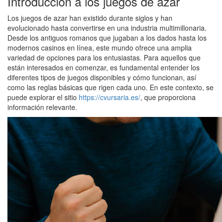
Introducción a los juegos de azar
Los juegos de azar han existido durante siglos y han
evolucionado hasta convertirse en una industria multimillonaria.
Desde los antiguos romanos que jugaban a los dados hasta los
modernos casinos en línea, este mundo ofrece una amplia
variedad de opciones para los entusiastas. Para aquellos que
están interesados en comenzar, es fundamental entender los
diferentes tipos de juegos disponibles y cómo funcionan, así
como las reglas básicas que rigen cada uno. En este contexto, se
puede explorar el sitio
https://cvursaria.es/
, que proporciona
información relevante.