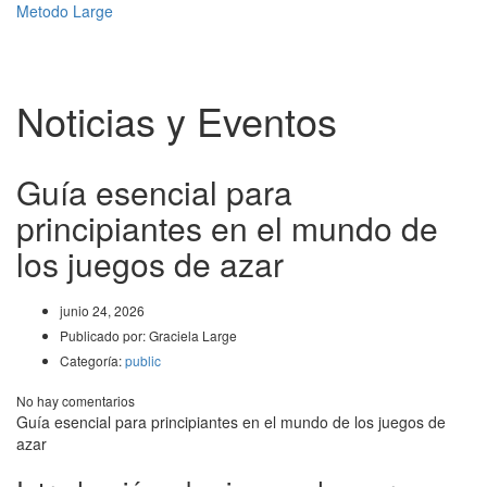
Metodo Large
Toggle
navigati
Noticias y Eventos
Guía esencial para
principiantes en el mundo de
los juegos de azar
junio 24, 2026
Publicado por:
Graciela Large
Categoría:
public
No hay comentarios
Guía esencial para principiantes en el mundo de los juegos de
azar