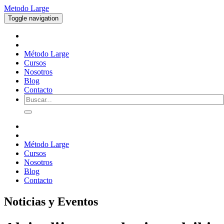
Metodo Large
Toggle navigation
Método Large
Cursos
Nosotros
Blog
Contacto
Método Large
Cursos
Nosotros
Blog
Contacto
Noticias y Eventos