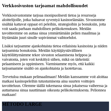
Verkkosivuston tarjoamat mahdollisuudet
Verkkosivustomme tarjoaa monipuolisesti tietoa ja resursseja
aloittelijoille, jotka haluavat syventyä kasinoelämään. Sivustomme
sisältää kattavat oppaat eri peleihin, strategioihin ja bonuksiin, jotta
voit saada parhaan mahdollisen pelikokemuksen. Meidän
tavoitteemme on auttaa sinua ymmärtämään pelien maailmaa ja
löytämään juuri sinulle sopivimmat vaihtoehdot.
Lisäksi tarjoamme ajankohtaista tietoa erilaisista kasinoista ja niiden
tarjoamista bonuksista. Meidän käyttäjäystävällinen
käyttöliittymämme tekee sivuston selaamisesta helppoa ja
vaivatonta, joten voit keskittyä siihen, mikä on tärkeintä:
pelaamiseen ja oppimiseen. Varmistamme myös, että kaikki
tarjoamamme sisältö on ajankohtaista ja luotettavaa.
Tervetuloa mukaan pelimaailmaan! Meidän kanssamme voit aloittaa
matkasi kasinopeleihin tutustumisesta aina suurten voittojen
tavoitteluun. Olemme täällä tukemassa sinua jokaisessa vaiheessa ja
auttamassa sinua nauttimaan oikeasta pelikokemuksesta. Pelionnea
matkaan!
MÉTODO LARGE