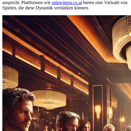
anspricht. Plattformen wie
spinwinera.co.at
bieten eine Vielzahl von
Spielen, die diese Dynamik verstärken können.