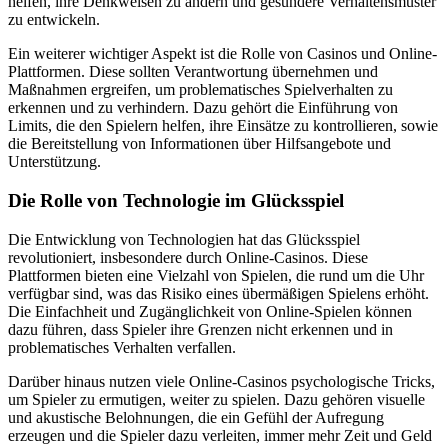
helfen, ihre Denkweisen zu ändern und gesündere Verhaltensmuster
zu entwickeln.
Ein weiterer wichtiger Aspekt ist die Rolle von Casinos und Online-
Plattformen. Diese sollten Verantwortung übernehmen und
Maßnahmen ergreifen, um problematisches Spielverhalten zu
erkennen und zu verhindern. Dazu gehört die Einführung von
Limits, die den Spielern helfen, ihre Einsätze zu kontrollieren, sowie
die Bereitstellung von Informationen über Hilfsangebote und
Unterstützung.
Die Rolle von Technologie im Glücksspiel
Die Entwicklung von Technologien hat das Glücksspiel
revolutioniert, insbesondere durch Online-Casinos. Diese
Plattformen bieten eine Vielzahl von Spielen, die rund um die Uhr
verfügbar sind, was das Risiko eines übermäßigen Spielens erhöht.
Die Einfachheit und Zugänglichkeit von Online-Spielen können
dazu führen, dass Spieler ihre Grenzen nicht erkennen und in
problematisches Verhalten verfallen.
Darüber hinaus nutzen viele Online-Casinos psychologische Tricks,
um Spieler zu ermutigen, weiter zu spielen. Dazu gehören visuelle
und akustische Belohnungen, die ein Gefühl der Aufregung
erzeugen und die Spieler dazu verleiten, immer mehr Zeit und Geld