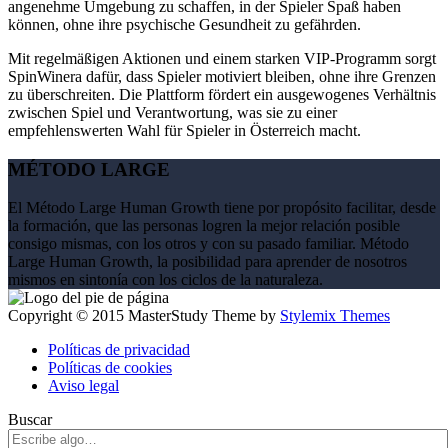
angenehme Umgebung zu schaffen, in der Spieler Spaß haben
können, ohne ihre psychische Gesundheit zu gefährden.
Mit regelmäßigen Aktionen und einem starken VIP-Programm sorgt
SpinWinera dafür, dass Spieler motiviert bleiben, ohne ihre Grenzen
zu überschreiten. Die Plattform fördert ein ausgewogenes Verhältnis
zwischen Spiel und Verantwortung, was sie zu einer
empfehlenswerten Wahl für Spieler in Österreich macht.
MÉTODO LARGE
El Método Large Human Growth tiene por propósito facilitar, desde
la formación, que las personas logren la mejor relación posible
consigo mismas, con los otros y con su pasado familiar. Método
Large Human Growth, la posibilidad para aprender de nosotros
mismos en sintonía con los ciclos de la naturaleza.
Copyright © 2015 MasterStudy Theme by
Stylemix Themes
Políticas de privacidad
Políticas de cookies
Aviso legal
Buscar