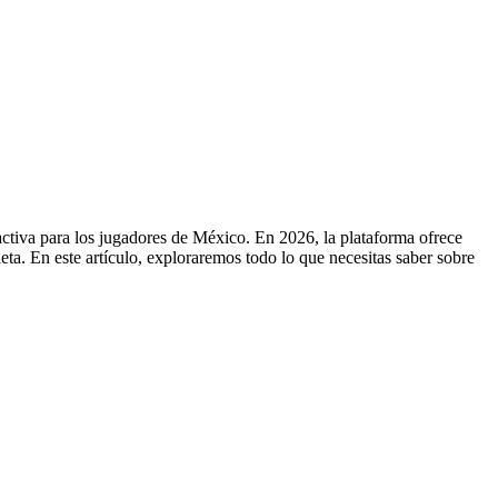
ctiva para los jugadores de México. En 2026, la plataforma ofrece
a. En este artículo, exploraremos todo lo que necesitas saber sobre