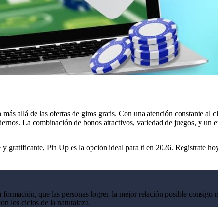
más allá de las ofertas de giros gratis. Con una atención constante al 
dernos. La combinación de bonos atractivos, variedad de juegos, y un e
 gratificante, Pin Up es la opción ideal para ti en 2026. Regístrate ho
a formación, que las personas logren la mejor relación posible consigo
n los ciclos de la naturaleza.