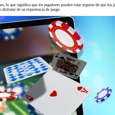
 lo que significa que los jugadores pueden estar seguros de que los jue
 disfrutar de su experiencia de juego.