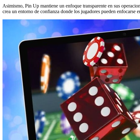
Asimismo, Pin Up mantiene un enfoque transparente en sus operaciones,
crea un entorno de confianza donde los jugadores pueden enfocarse en