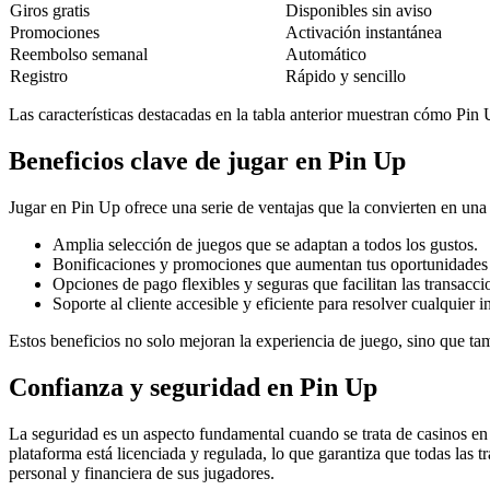
Giros gratis
Disponibles sin aviso
Promociones
Activación instantánea
Reembolso semanal
Automático
Registro
Rápido y sencillo
Las características destacadas en la tabla anterior muestran cómo Pin U
Beneficios clave de jugar en Pin Up
Jugar en Pin Up ofrece una serie de ventajas que la convierten en una
Amplia selección de juegos que se adaptan a todos los gustos.
Bonificaciones y promociones que aumentan tus oportunidades 
Opciones de pago flexibles y seguras que facilitan las transacci
Soporte al cliente accesible y eficiente para resolver cualquier i
Estos beneficios no solo mejoran la experiencia de juego, sino que t
Confianza y seguridad en Pin Up
La seguridad es un aspecto fundamental cuando se trata de casinos en
plataforma está licenciada y regulada, lo que garantiza que todas las 
personal y financiera de sus jugadores.