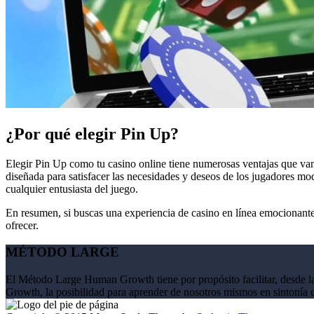
¿Por qué elegir Pin Up?
Elegir Pin Up como tu casino online tiene numerosas ventajas que van 
diseñada para satisfacer las necesidades y deseos de los jugadores mo
cualquier entusiasta del juego.
En resumen, si buscas una experiencia de casino en línea emocionante y
ofrecer.
MÉTODO LARGE
El Método Large Human Growth tiene por propósito facilitar, desde l
Growth, la posibilidad para aprender de nosotros mismos en sintonía co