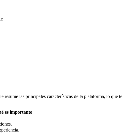
r:
e resume las principales características de la plataforma, lo que te
ué es importante
ciones.
xperiencia.