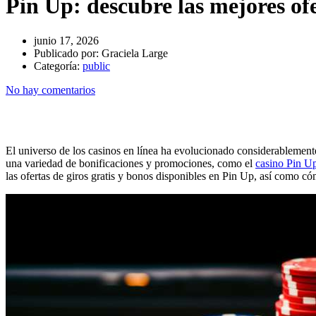
Pin Up: descubre las mejores ofe
junio 17, 2026
Publicado por:
Graciela Large
Categoría:
public
No hay comentarios
El universo de los casinos en línea ha evolucionado considerablement
una variedad de bonificaciones y promociones, como el
casino Pin U
las ofertas de giros gratis y bonos disponibles en Pin Up, así como 