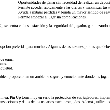
Oportunidades de ganar sin necesidad de realizar un depósit
Permite acceder rápidamente a las ofertas y maximizar tus 
Ayuda a mitigar pérdidas y brinda un mayor sentido de seg
Permite empezar a jugar sin complicaciones.
p se centra en la satisfacción y la seguridad del jugador, garantizando 
 opción preferida para muchos. Algunas de las razones por las que deberí
de ganar.
ones.
nquietud.
ambién proporcionan un ambiente seguro y emocionante donde los jugado
 línea. Pin Up toma muy en serio la protección de sus jugadores, imple
transacciones y datos de los usuarios estén protegidos. Además, utiliza 