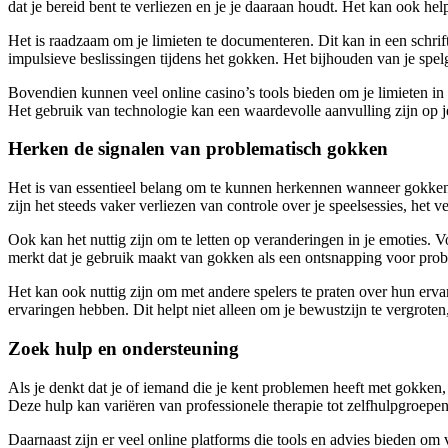
dat je bereid bent te verliezen en je je daaraan houdt. Het kan ook help
Het is raadzaam om je limieten te documenteren. Dit kan in een schrift 
impulsieve beslissingen tijdens het gokken. Het bijhouden van je spel
Bovendien kunnen veel online casino’s tools bieden om je limieten in t
Het gebruik van technologie kan een waardevolle aanvulling zijn op je 
Herken de signalen van problematisch gokken
Het is van essentieel belang om te kunnen herkennen wanneer gokken
zijn het steeds vaker verliezen van controle over je speelsessies, het
Ook kan het nuttig zijn om te letten op veranderingen in je emoties. Vo
merkt dat je gebruik maakt van gokken als een ontsnapping voor proble
Het kan ook nuttig zijn om met andere spelers te praten over hun erva
ervaringen hebben. Dit helpt niet alleen om je bewustzijn te vergrote
Zoek hulp en ondersteuning
Als je denkt dat je of iemand die je kent problemen heeft met gokken,
Deze hulp kan variëren van professionele therapie tot zelfhulpgroepen e
Daarnaast zijn er veel online platforms die tools en advies bieden o