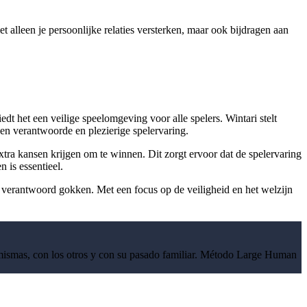
 alleen je persoonlijke relaties versterken, maar ook bijdragen aan
edt het een veilige speelomgeving voor alle spelers. Wintari stelt
een verantwoorde en plezierige spelervaring.
tra kansen krijgen om te winnen. Dit zorgt ervoor dat de spelervaring
 is essentieel.
oor verantwoord gokken. Met een focus op de veiligheid en het welzijn
 mismas, con los otros y con su pasado familiar. Método Large Human