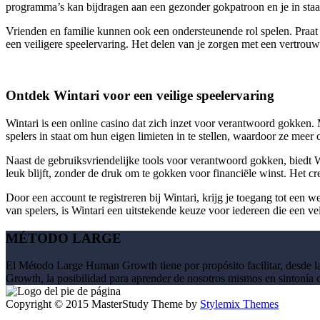
programma’s kan bijdragen aan een gezonder gokpatroon en je in staat
Vrienden en familie kunnen ook een ondersteunende rol spelen. Praat o
een veiligere speelervaring. Het delen van je zorgen met een vertrouw
Ontdek Wintari voor een veilige speelervaring
Wintari is een online casino dat zich inzet voor verantwoord gokken. M
spelers in staat om hun eigen limieten in te stellen, waardoor ze meer
Naast de gebruiksvriendelijke tools voor verantwoord gokken, biedt W
leuk blijft, zonder de druk om te gokken voor financiële winst. Het cr
Door een account te registreren bij Wintari, krijg je toegang tot een 
van spelers, is Wintari een uitstekende keuze voor iedereen die een ve
MÉTODO LARGE
El Método Large Human Growth tiene por propósito facilitar, desde l
Growth, la posibilidad para aprender de nosotros mismos en sintonía co
Copyright © 2015 MasterStudy Theme by
Stylemix Themes