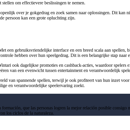
 stellen om effectievere beslissingen te nemen.
penlijk over je gokgedrag en zoek samen naar oplossingen. Dit kan niet
de persoon kan een grote opluchting zijn.
et een gebruiksvriendelijke interface en een breed scala aan spellen, bi
 controle hebben over hun speelgedrag. Dit is een belangrijke stap naar 
intari ook dagelijkse promoties en cashback-acties, waardoor spelers ex
eëren van een evenwicht tussen entertainment en verantwoordelijk spelen
wereld van spannende spellen, terwijl je ook profiteert van hun inzet v
ilige en verantwoordelijke speelervaring zoekt.
a formación, que las personas logren la mejor relación posible consigo
n los ciclos de la naturaleza.