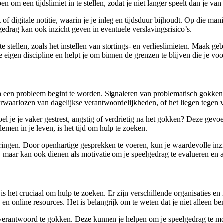
en om een tijdslimiet in te stellen, zodat je niet langer speelt dan je van
of digitale notitie, waarin je je inleg en tijdsduur bijhoudt. Op die ma
gedrag kan ook inzicht geven in eventuele verslavingsrisico’s.
e stellen, zoals het instellen van stortings- en verlieslimieten. Maak ge
eigen discipline en helpt je om binnen de grenzen te blijven die je voor
 een probleem begint te worden. Signaleren van problematisch gokken 
 verwaarlozen van dagelijkse verantwoordelijkheden, of het liegen tegen 
el je je vaker gestrest, angstig of verdrietig na het gokken? Deze gevoel
men in je leven, is het tijd om hulp te zoeken.
ringen. Door openhartige gesprekken te voeren, kun je waardevolle inzi
n, maar kan ook dienen als motivatie om je speelgedrag te evalueren en a
 is het cruciaal om hulp te zoeken. Er zijn verschillende organisaties 
n online resources. Het is belangrijk om te weten dat je niet alleen ben
m verantwoord te gokken. Deze kunnen je helpen om je speelgedrag te mo