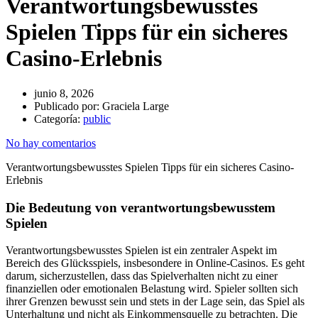
Verantwortungsbewusstes
Spielen Tipps für ein sicheres
Casino-Erlebnis
junio 8, 2026
Publicado por:
Graciela Large
Categoría:
public
No hay comentarios
Verantwortungsbewusstes Spielen Tipps für ein sicheres Casino-
Erlebnis
Die Bedeutung von verantwortungsbewusstem
Spielen
Verantwortungsbewusstes Spielen ist ein zentraler Aspekt im
Bereich des Glücksspiels, insbesondere in Online-Casinos. Es geht
darum, sicherzustellen, dass das Spielverhalten nicht zu einer
finanziellen oder emotionalen Belastung wird. Spieler sollten sich
ihrer Grenzen bewusst sein und stets in der Lage sein, das Spiel als
Unterhaltung und nicht als Einkommensquelle zu betrachten. Die