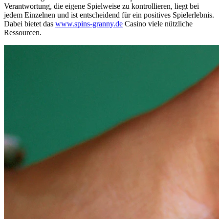
Verantwortung, die eigene Spielweise zu kontrollieren, liegt bei
jedem Einzelnen und ist entscheidend für ein positives Spielerlebnis.
Dabei bietet das
www.spins-granny.de
Casino viele nützliche
Ressourcen.