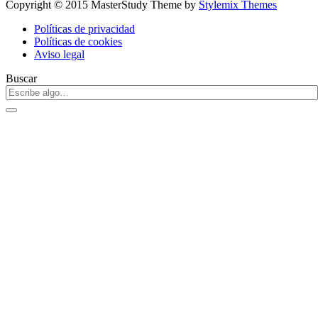
Copyright © 2015 MasterStudy Theme by
Stylemix Themes
Políticas de privacidad
Políticas de cookies
Aviso legal
Buscar