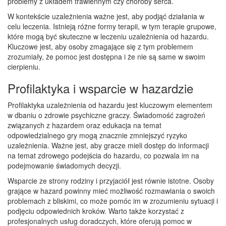
problemy z układem trawiennym czy choroby serca.
W kontekście uzależnienia ważne jest, aby podjąć działania w
celu leczenia. Istnieją różne formy terapii, w tym terapie grupowe,
które mogą być skuteczne w leczeniu uzależnienia od hazardu.
Kluczowe jest, aby osoby zmagające się z tym problemem
zrozumiały, że pomoc jest dostępna i że nie są same w swoim
cierpieniu.
Profilaktyka i wsparcie w hazardzie
Profilaktyka uzależnienia od hazardu jest kluczowym elementem
w dbaniu o zdrowie psychiczne graczy. Świadomość zagrożeń
związanych z hazardem oraz edukacja na temat
odpowiedzialnego gry mogą znacznie zmniejszyć ryzyko
uzależnienia. Ważne jest, aby gracze mieli dostęp do informacji
na temat zdrowego podejścia do hazardu, co pozwala im na
podejmowanie świadomych decyzji.
Wsparcie ze strony rodziny i przyjaciół jest równie istotne. Osoby
grające w hazard powinny mieć możliwość rozmawiania o swoich
problemach z bliskimi, co może pomóc im w zrozumieniu sytuacji i
podjęciu odpowiednich kroków. Warto także korzystać z
profesjonalnych usług doradczych, które oferują pomoc w