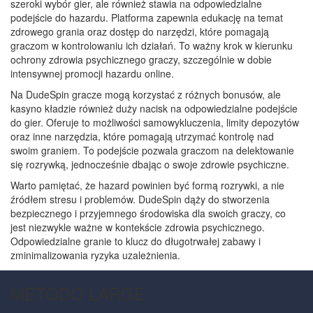
szeroki wybór gier, ale również stawia na odpowiedzialne
podejście do hazardu. Platforma zapewnia edukację na temat
zdrowego grania oraz dostęp do narzędzi, które pomagają
graczom w kontrolowaniu ich działań. To ważny krok w kierunku
ochrony zdrowia psychicznego graczy, szczególnie w dobie
intensywnej promocji hazardu online.
Na DudeSpin gracze mogą korzystać z różnych bonusów, ale
kasyno kładzie również duży nacisk na odpowiedzialne podejście
do gier. Oferuje to możliwości samowykluczenia, limity depozytów
oraz inne narzędzia, które pomagają utrzymać kontrolę nad
swoim graniem. To podejście pozwala graczom na delektowanie
się rozrywką, jednocześnie dbając o swoje zdrowie psychiczne.
Warto pamiętać, że hazard powinien być formą rozrywki, a nie
źródłem stresu i problemów. DudeSpin dąży do stworzenia
bezpiecznego i przyjemnego środowiska dla swoich graczy, co
jest niezwykle ważne w kontekście zdrowia psychicznego.
Odpowiedzialne granie to klucz do długotrwałej zabawy i
zminimalizowania ryzyka uzależnienia.
MÉTODO LARGE