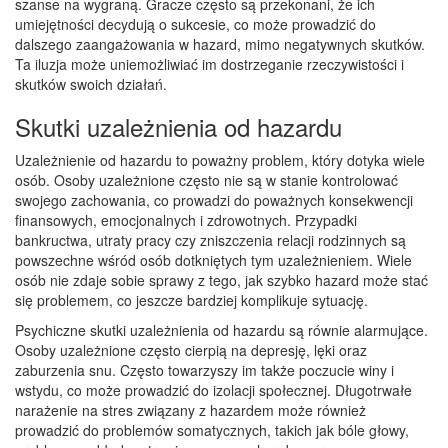
szanse na wygraną. Gracze często są przekonani, że ich
umiejętności decydują o sukcesie, co może prowadzić do
dalszego zaangażowania w hazard, mimo negatywnych skutków.
Ta iluzja może uniemożliwiać im dostrzeganie rzeczywistości i
skutków swoich działań.
Skutki uzależnienia od hazardu
Uzależnienie od hazardu to poważny problem, który dotyka wiele
osób. Osoby uzależnione często nie są w stanie kontrolować
swojego zachowania, co prowadzi do poważnych konsekwencji
finansowych, emocjonalnych i zdrowotnych. Przypadki
bankructwa, utraty pracy czy zniszczenia relacji rodzinnych są
powszechne wśród osób dotkniętych tym uzależnieniem. Wiele
osób nie zdaje sobie sprawy z tego, jak szybko hazard może stać
się problemem, co jeszcze bardziej komplikuje sytuację.
Psychiczne skutki uzależnienia od hazardu są równie alarmujące.
Osoby uzależnione często cierpią na depresję, lęki oraz
zaburzenia snu. Często towarzyszy im także poczucie winy i
wstydu, co może prowadzić do izolacji społecznej. Długotrwałe
narażenie na stres związany z hazardem może również
prowadzić do problemów somatycznych, takich jak bóle głowy,