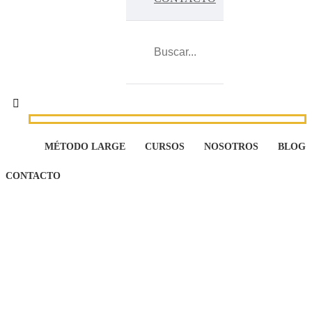
MÉTODO LARGE
CURSOS
NOSOTROS
BLOG
CONTACTO