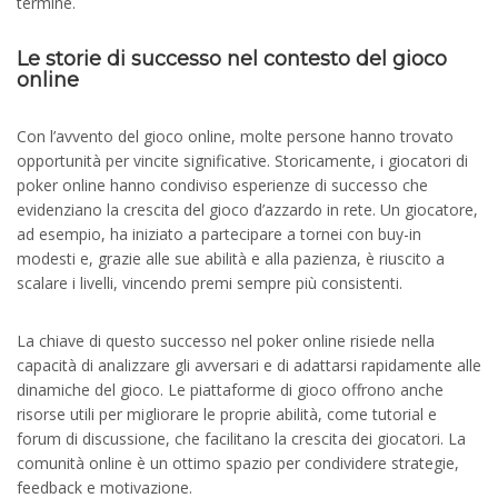
termine.
Le storie di successo nel contesto del gioco
online
Con l’avvento del gioco online, molte persone hanno trovato
opportunità per vincite significative. Storicamente, i giocatori di
poker online hanno condiviso esperienze di successo che
evidenziano la crescita del gioco d’azzardo in rete. Un giocatore,
ad esempio, ha iniziato a partecipare a tornei con buy-in
modesti e, grazie alle sue abilità e alla pazienza, è riuscito a
scalare i livelli, vincendo premi sempre più consistenti.
La chiave di questo successo nel poker online risiede nella
capacità di analizzare gli avversari e di adattarsi rapidamente alle
dinamiche del gioco. Le piattaforme di gioco offrono anche
risorse utili per migliorare le proprie abilità, come tutorial e
forum di discussione, che facilitano la crescita dei giocatori. La
comunità online è un ottimo spazio per condividere strategie,
feedback e motivazione.