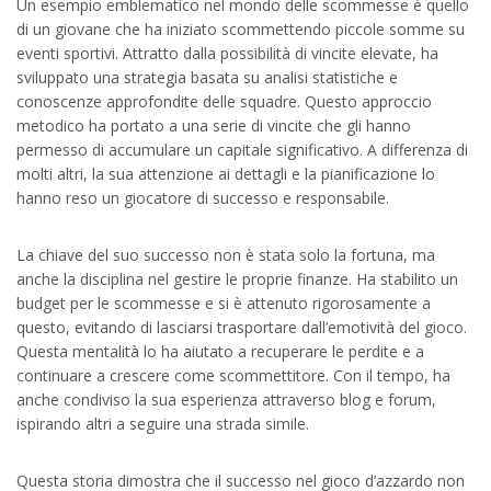
Un esempio emblematico nel mondo delle scommesse è quello
di un giovane che ha iniziato scommettendo piccole somme su
eventi sportivi. Attratto dalla possibilità di vincite elevate, ha
sviluppato una strategia basata su analisi statistiche e
conoscenze approfondite delle squadre. Questo approccio
metodico ha portato a una serie di vincite che gli hanno
permesso di accumulare un capitale significativo. A differenza di
molti altri, la sua attenzione ai dettagli e la pianificazione lo
hanno reso un giocatore di successo e responsabile.
La chiave del suo successo non è stata solo la fortuna, ma
anche la disciplina nel gestire le proprie finanze. Ha stabilito un
budget per le scommesse e si è attenuto rigorosamente a
questo, evitando di lasciarsi trasportare dall’emotività del gioco.
Questa mentalità lo ha aiutato a recuperare le perdite e a
continuare a crescere come scommettitore. Con il tempo, ha
anche condiviso la sua esperienza attraverso blog e forum,
ispirando altri a seguire una strada simile.
Questa storia dimostra che il successo nel gioco d’azzardo non