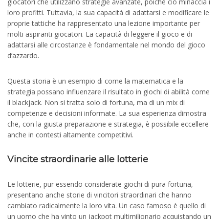
giocatori che utilizzano strategie avanzate, poiché ciò minaccia i
loro profitti. Tuttavia, la sua capacità di adattarsi e modificare le
proprie tattiche ha rappresentato una lezione importante per
molti aspiranti giocatori. La capacità di leggere il gioco e di
adattarsi alle circostanze è fondamentale nel mondo del gioco
d’azzardo.
Questa storia è un esempio di come la matematica e la
strategia possano influenzare il risultato in giochi di abilità come
il blackjack. Non si tratta solo di fortuna, ma di un mix di
competenze e decisioni informate. La sua esperienza dimostra
che, con la giusta preparazione e strategia, è possibile eccellere
anche in contesti altamente competitivi.
Vincite straordinarie alle lotterie
Le lotterie, pur essendo considerate giochi di pura fortuna,
presentano anche storie di vincitori straordinari che hanno
cambiato radicalmente la loro vita. Un caso famoso è quello di
un uomo che ha vinto un jackpot multimilionario acquistando un