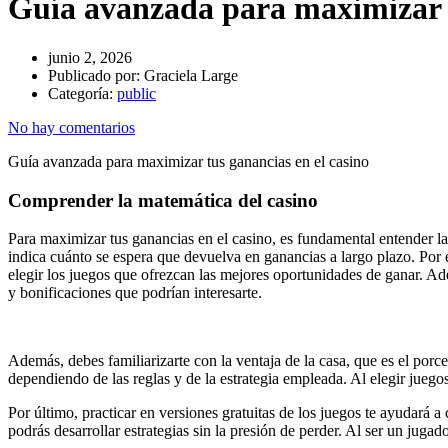
Guía avanzada para maximizar t
junio 2, 2026
Publicado por:
Graciela Large
Categoría:
public
No hay comentarios
Guía avanzada para maximizar tus ganancias en el casino
Comprender la matemática del casino
Para maximizar tus ganancias en el casino, es fundamental entender 
indica cuánto se espera que devuelva en ganancias a largo plazo. Por
elegir los juegos que ofrezcan las mejores oportunidades de ganar. Ade
y bonificaciones que podrían interesarte.
Además, debes familiarizarte con la ventaja de la casa, que es el porce
dependiendo de las reglas y de la estrategia empleada. Al elegir juegos
Por último, practicar en versiones gratuitas de los juegos te ayudará 
podrás desarrollar estrategias sin la presión de perder. Al ser un juga