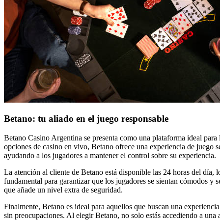
Betano: tu aliado en el juego responsable
Betano Casino Argentina se presenta como una plataforma ideal para
opciones de casino en vivo, Betano ofrece una experiencia de juego s
ayudando a los jugadores a mantener el control sobre su experiencia.
La atención al cliente de Betano está disponible las 24 horas del día,
fundamental para garantizar que los jugadores se sientan cómodos y se
que añade un nivel extra de seguridad.
Finalmente, Betano es ideal para aquellos que buscan una experiencia d
sin preocupaciones. Al elegir Betano, no solo estás accediendo a un