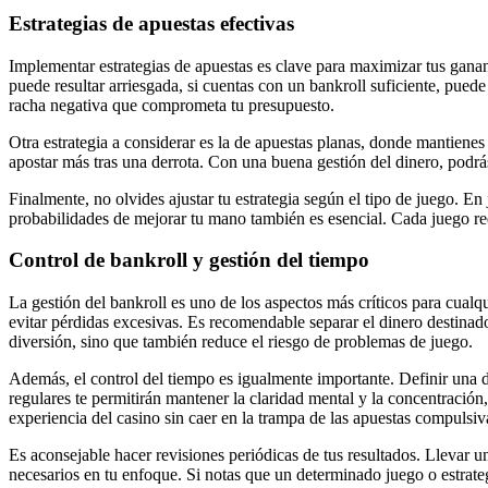
Estrategias de apuestas efectivas
Implementar estrategias de apuestas es clave para maximizar tus ganan
puede resultar arriesgada, si cuentas con un bankroll suficiente, puede
racha negativa que comprometa tu presupuesto.
Otra estrategia a considerar es la de apuestas planas, donde mantienes 
apostar más tras una derrota. Con una buena gestión del dinero, podrá
Finalmente, no olvides ajustar tu estrategia según el tipo de juego. En
probabilidades de mejorar tu mano también es esencial. Cada juego req
Control de bankroll y gestión del tiempo
La gestión del bankroll es uno de los aspectos más críticos para cualq
evitar pérdidas excesivas. Es recomendable separar el dinero destinad
diversión, sino que también reduce el riesgo de problemas de juego.
Además, el control del tiempo es igualmente importante. Definir una 
regulares te permitirán mantener la claridad mental y la concentración,
experiencia del casino sin caer en la trampa de las apuestas compulsiv
Es aconsejable hacer revisiones periódicas de tus resultados. Llevar un
necesarios en tu enfoque. Si notas que un determinado juego o estrateg