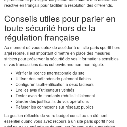
réactive en français pour faciliter la résolution des différends.
Conseils utiles pour parier en
toute sécurité hors de la
régulation française
Au moment où vous optez de accéder à un site paris sportif hors
arjel réputé, il est important d’mettre en place des mesures
strictes pour préserver la sécurité de vos informations sensibles
et vos transactions dans cet environnement non régulé.
Vérifier la licence internationale du site
Utiliser des méthodes de paiement fiables
Configurer l’authentification à deux facteurs
Lire les avis d’utilisateurs vérifiés
Tester avec de montants réduits initialement
Garder des justificatifs de vos opérations
Refuser les connexions sur réseaux publics
La gestion réfléchie de votre budget constitue un élément
essentiel quand vous avez recours à un site paris sportif hors
arjel pour vos opérations de pari, car l’manque de supervision