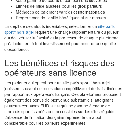
Vaste gamme de sports et compétitions couvertes
Limites de mise ajustées pour les gros parieurs
Méthodes de paiement variées et internationales
Programmes de fidélité bénéfiques et sur mesure
En dépit de ces atouts indéniables, sélectionner un
site paris
sportif hors arjel
requiert une charge supplémentaire du joueur
qui doit vérifier la fiabilité et la protection de chaque plateforme
préalablement à tout investissement pour assurer une qualité
d’expérience.
Les bénéfices et risques des
opérateurs sans licence
Les parieurs qui optent pour un site paris sportif hors arjel
jouissent souvent de cotes plus compétitives et de frais diminués
par rapport aux opérateurs français. Ces plateformes proposent
également des bonus de bienvenue substantiels, atteignant
plusieurs centaines EUR, ainsi qu’une gamme étendue de
marchés sportifs variés peu accessibles sur les sites régulés.
L’absence de limitation des gains représente un atout
considérable pour les parieurs expérimentés.