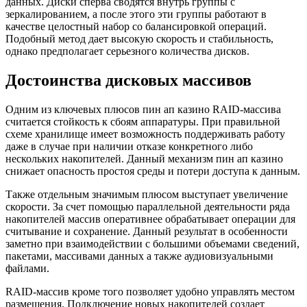
данных. Диски сперва сводятся внутрь группы с
зеркалированием, а после этого эти группы работают в
качестве целостный набор со балансировкой операций.
Подобный метод дает высокую скорость и стабильность,
однако предполагает серьезного количества дисков.
Достоинства дисковых массивов
Одним из ключевых плюсов пин ап казино RAID-массива
считается стойкость к сбоям аппаратуры. При правильной
схеме хранилище имеет возможность поддерживать работу
даже в случае при наличии отказе конкретного либо
нескольких накопителей. Данный механизм пин ап казино
снижает опасность простоя среды и потери доступа к данным.
Также отдельным значимым плюсом выступает увеличение
скорости. За счет помощью параллельной деятельности ряда
накопителей массив оперативнее обрабатывает операции для
считывание и сохранение. Данный результат в особенности
заметно при взаимодействии с большими объемами сведений,
пакетами, массивами данных а также аудиовизуальными
файлами.
RAID-массив кроме того позволяет удобно управлять местом
размещения. Подключение новых накопителей создает