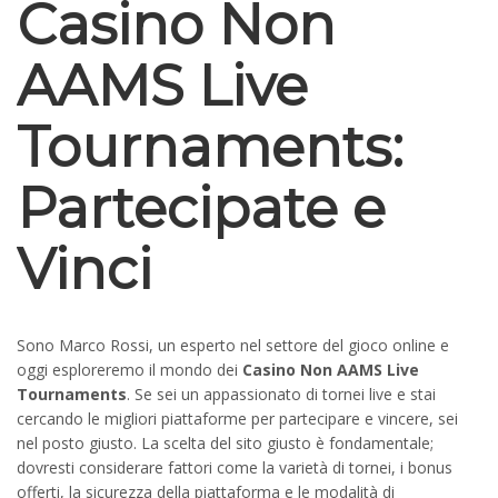
Casino Non
AAMS Live
Tournaments:
Partecipate e
Vinci
Sono Marco Rossi, un esperto nel settore del gioco online e
oggi esploreremo il mondo dei
Casino Non AAMS Live
Tournaments
. Se sei un appassionato di tornei live e stai
cercando le migliori piattaforme per partecipare e vincere, sei
nel posto giusto. La scelta del sito giusto è fondamentale;
dovresti considerare fattori come la varietà di tornei, i bonus
offerti, la sicurezza della piattaforma e le modalità di