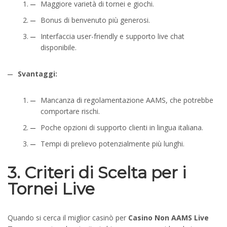
Maggiore varietà di tornei e giochi.
Bonus di benvenuto più generosi.
Interfaccia user-friendly e supporto live chat
disponibile.
Svantaggi:
Mancanza di regolamentazione AAMS, che potrebbe
comportare rischi.
Poche opzioni di supporto clienti in lingua italiana.
Tempi di prelievo potenzialmente più lunghi.
3. Criteri di Scelta per i
Tornei Live
Quando si cerca il miglior casinò per
Casino Non AAMS Live