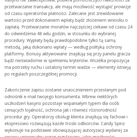
przetwarzanie transakcji, ale mają możliwość wystąpić prowizje
od czasu operatorów płatności. Zalecane jest zrewidowanie
wartości przed dokonaniem wpłaty bądź złożeniem wniosku o
zapłatę. Przetwarzanie morałów najczęściej ciekawi od czasu 24
do odwiedzenia 48 wilu godzin, w stosunku do wybranej
procedury. Wypłaty będą prawdopodobne tylko tą samą
metodą, jaką dokonano wpłaty — według polityką ochrony
platformy. Bonusy aktywowane znajdują się przy panelu gracza
bądź nieświadomie w spełnieniu kryteriów. Wszelka propozycja
ma potrzeby ruchu i ustalony termin wadze — elementy istnieją
po regułach poszczególnej promocji.
Zakończenie zapisu zostanie unaocznieniem przesłanym pod
odnośnik e-mail twojego konsumenta. Wbrew niektórych
uszkodzeń kasyno pozostaje wspaniałym typem dla osób
ceniących lojalność, ochrona jak i również różnorodność
procedur gry. Operatorzy obsługi klienta znajdują się fachowi i
ekspresowo rozwiązują każde troski odbiorców. Candy Spinz
wykonuje na podstawie obowiązującej autoryzacji wydanej za
sprawą uniwersalny organ regulacyjny, jakie możliwości