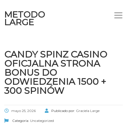
METODO
Togg
LARGE
navi
CANDY SPINZ CASINO
OFICJALNA STRONA
BONUS DO
ODWIEDZENIA 1500 +
300 SPINÓW
mayo 25, 2026
Publicado por:
Graciela Large
Categoría:
Uncategorized