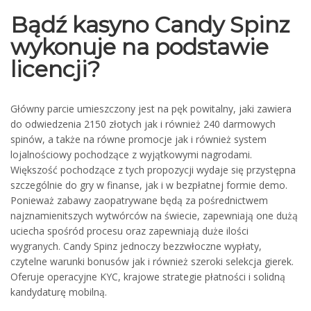
Bądź kasyno Candy Spinz
wykonuje na podstawie
licencji?
Główny parcie umieszczony jest na pęk powitalny, jaki zawiera
do odwiedzenia 2150 złotych jak i również 240 darmowych
spinów, a także na równe promocje jak i również system
lojalnościowy pochodzące z wyjątkowymi nagrodami.
Większość pochodzące z tych propozycji wydaje się przystępna
szczególnie do gry w finanse, jak i w bezpłatnej formie demo.
Ponieważ zabawy zaopatrywane będą za pośrednictwem
najznamienitszych wytwórców na świecie, zapewniają one dużą
uciecha spośród procesu oraz zapewniają duże ilości
wygranych. Candy Spinz jednoczy bezzwłoczne wypłaty,
czytelne warunki bonusów jak i również szeroki selekcja gierek.
Oferuje operacyjne KYC, krajowe strategie płatności i solidną
kandydaturę mobilną.