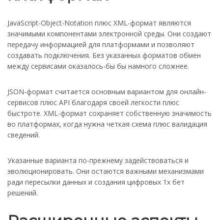
JavaScript-Object-Notation плюс XML-формат являются
значимыми компонентами электронной среды. Они создают
передачу информацией для платформами и позволяют
создавать подключения. Без указанных форматов обмен
между сервисами оказалось-бы бы намного сложнее.
JSON-формат считается основным вариантом для онлайн-
сервисов плюс API благодаря своей легкости плюс
быстроте. XML-формат сохраняет собственную значимость
во платформах, когда нужна четкая схема плюс валидация
сведений.
Указанные варианта по-прежнему задействоваться и
эволюционировать. Они остаются важными механизмами
ради пересылки данных и создания цифровых 1х бет
решений.