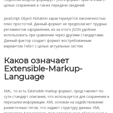
целью сохранения а-также передачи сведений.
JavaScript-Object-Notation характеризуется лаконичностью
плюс простотой. Данный-формат не предполагает трудных
регламентов оформления, из-за-этого JSON удобнее
использовать при сравнении через другими стандартами.
Данный-фактор создает формат востребованным
вариантом 1хбет с-целью актуальных систем.
Каков означает
Extensible-Markup-
Language
XML, то-есть Extensible markup формат, представляет по-
сути стандарт описания, что используется для сохранения и
пересылки информации. XML основан на задействовании
разметочных-тегов, что задают структуру данных. XML