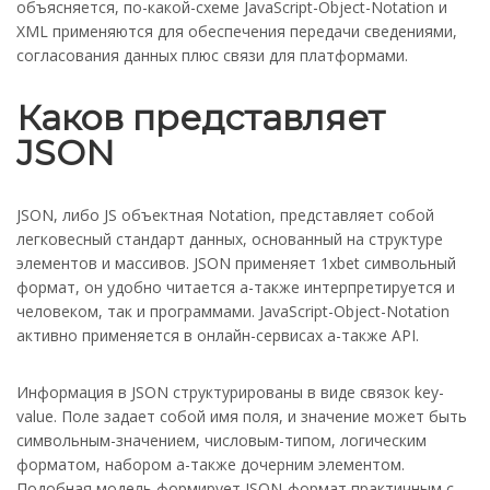
объясняется, по-какой-схеме JavaScript-Object-Notation и
XML применяются для обеспечения передачи сведениями,
согласования данных плюс связи для платформами.
Каков представляет
JSON
JSON, либо JS объектная Notation, представляет собой
легковесный стандарт данных, основанный на структуре
элементов и массивов. JSON применяет 1xbet символьный
формат, он удобно читается а-также интерпретируется и
человеком, так и программами. JavaScript-Object-Notation
активно применяется в онлайн-сервисах а-также API.
Информация в JSON структурированы в виде связок key-
value. Поле задает собой имя поля, и значение может быть
символьным-значением, числовым-типом, логическим
форматом, набором а-также дочерним элементом.
Подобная модель формирует JSON-формат практичным с-