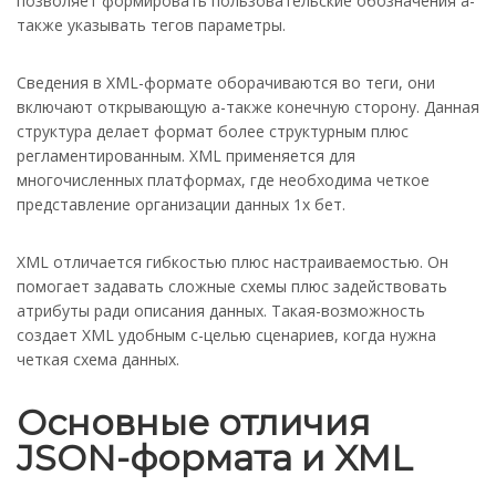
позволяет формировать пользовательские обозначения а-
также указывать тегов параметры.
Сведения в XML-формате оборачиваются во теги, они
включают открывающую а-также конечную сторону. Данная
структура делает формат более структурным плюс
регламентированным. XML применяется для
многочисленных платформах, где необходима четкое
представление организации данных 1х бет.
XML отличается гибкостью плюс настраиваемостью. Он
помогает задавать сложные схемы плюс задействовать
атрибуты ради описания данных. Такая-возможность
создает XML удобным с-целью сценариев, когда нужна
четкая схема данных.
Основные отличия
JSON-формата и XML