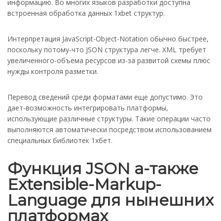
информацию. Во многих языков разработки доступна
встроенная обработка данных 1xbet структур.
Интерпретация JavaScript-Object-Notation обычно быстрее,
поскольку потому-что JSON структура легче. XML требует
увеличенного-объема ресурсов из-за развитой схемы плюс
нужды контроля разметки.
Перевод сведений среди форматами еще допустимо. Это
дает-возможность интегрировать платформы,
использующие различные структуры. Такие операции часто
выполняются автоматически посредством использованием
специальных библиотек 1хбет.
Функция JSON а-также
Extensible-Markup-
Language для нынешних
платформах