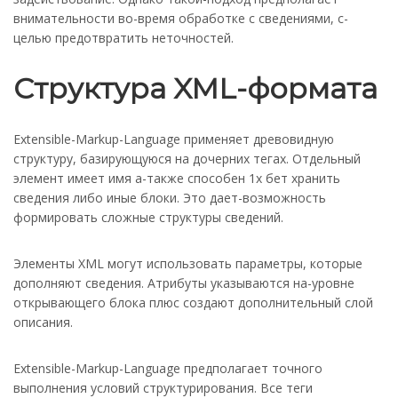
внимательности во-время обработке с сведениями, с-
целью предотвратить неточностей.
Структура XML-формата
Extensible-Markup-Language применяет древовидную
структуру, базирующуюся на дочерних тегах. Отдельный
элемент имеет имя а-также способен 1х бет хранить
сведения либо иные блоки. Это дает-возможность
формировать сложные структуры сведений.
Элементы XML могут использовать параметры, которые
дополняют сведения. Атрибуты указываются на-уровне
открывающего блока плюс создают дополнительный слой
описания.
Extensible-Markup-Language предполагает точного
выполнения условий структурирования. Все теги