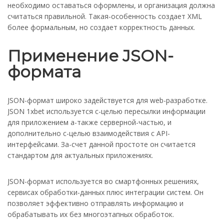
необходимо оставаться оформлены, и организация должна
считаться правильной. Такая-особенность создает XML
более формальным, но создает корректность данных.
Применение JSON-
формата
JSON-формат широко задействуется для web-разработке.
JSON 1xbet используется с-целью пересылки информации
для приложением а-также серверной-частью, и
дополнительно с-целью взаимодействия с API-
интерфейсами. За-счет данной простоте он считается
стандартом для актуальных приложениях.
JSON-формат используется во смартфонных решениях,
сервисах обработки-данных плюс интеграции систем. Он
позволяет эффективно отправлять информацию и
обрабатывать их без многоэтапных обработок.