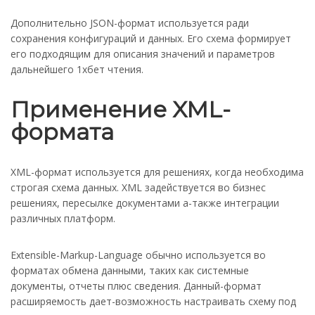
Дополнительно JSON-формат используется ради
сохранения конфигураций и данных. Его схема формирует
его подходящим для описания значений и параметров
дальнейшего 1хбет чтения.
Применение XML-
формата
XML-формат используется для решениях, когда необходима
строгая схема данных. XML задействуется во бизнес
решениях, пересылке документами а-также интеграции
различных платформ.
Extensible-Markup-Language обычно используется во
форматах обмена данными, таких как системные
документы, отчеты плюс сведения. Данный-формат
расширяемость дает-возможность настраивать схему под