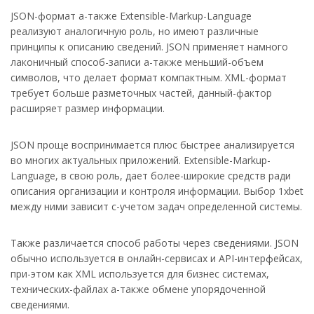
JSON-формат а-также Extensible-Markup-Language
реализуют аналогичную роль, но имеют различные
принципы к описанию сведений. JSON применяет намного
лаконичный способ-записи а-также меньший-объем
символов, что делает формат компактным. XML-формат
требует больше разметочных частей, данный-фактор
расширяет размер информации.
JSON проще воспринимается плюс быстрее анализируется
во многих актуальных приложений. Extensible-Markup-
Language, в свою роль, дает более-широкие средств ради
описания организации и контроля информации. Выбор 1xbet
между ними зависит с-учетом задач определенной системы.
Также различается способ работы через сведениями. JSON
обычно используется в онлайн-сервисах и API-интерфейсах,
при-этом как XML используется для бизнес системах,
технических-файлах а-также обмене упорядоченной
сведениями.