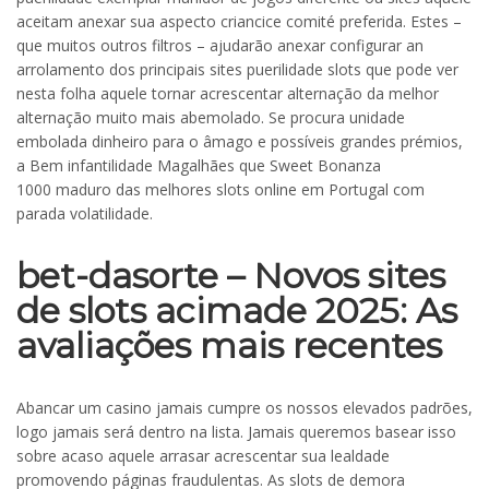
aceitam anexar sua aspecto criancice comité preferida. Estes –
que muitos outros filtros – ajudarão anexar configurar an
arrolamento dos principais sites puerilidade slots que pode ver
nesta folha aquele tornar acrescentar alternação da melhor
alternação muito mais abemolado.
Se procura unidade
embolada dinheiro para o âmago e possíveis grandes prémios,
a Bem infantilidade Magalhães que Sweet Bonanza
1000 maduro das melhores slots online em Portugal com
parada volatilidade.
bet-dasorte – Novos sites
de slots acimade 2025: As
avaliações mais recentes
Abancar um casino jamais cumpre os nossos elevados padrões,
logo jamais será dentro na lista. Jamais queremos basear isso
sobre acaso aquele arrasar acrescentar sua lealdade
promovendo páginas fraudulentas. As slots de demora