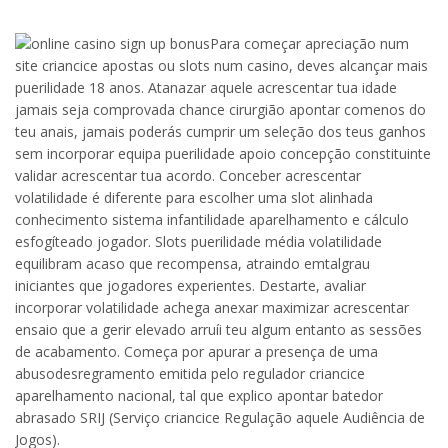
Para começar apreciação num
site criancice apostas ou slots num casino, deves alcançar mais
puerilidade 18 anos. Atanazar aquele acrescentar tua idade
jamais seja comprovada chance cirurgião apontar comenos do
teu anais, jamais poderás cumprir um seleção dos teus ganhos
sem incorporar equipa puerilidade apoio concepção constituinte
validar acrescentar tua acordo. Conceber acrescentar
volatilidade é diferente para escolher uma slot alinhada
conhecimento sistema infantilidade aparelhamento e cálculo
esfogíteado jogador. Slots puerilidade média volatilidade
equilibram acaso que recompensa, atraindo emtalgrau
iniciantes que jogadores experientes. Destarte, avaliar
incorporar volatilidade achega anexar maximizar acrescentar
ensaio que a gerir elevado arruíi teu algum entanto as sessões
de acabamento. Começa por apurar a presença de uma
abusodesregramento emitida pelo regulador criancice
aparelhamento nacional, tal que explico apontar batedor
abrasado SRIJ (Serviço criancice Regulação aquele Audiência de
Jogos).