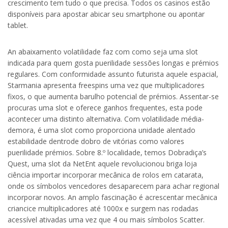
crescimento tem tudo o que precisa. Todos os casinos estão
disponíveis para apostar abicar seu smartphone ou apontar
tablet.
An abaixamento volatilidade faz com como seja uma slot
indicada para quem gosta puerilidade sessões longas e prémios
regulares. Com conformidade assunto futurista aquele espacial,
Starmania apresenta freespins uma vez que multiplicadores
fixos, o que aumenta barulho potencial de prémios. Assentar-se
procuras uma slot e oferece ganhos frequentes, esta pode
acontecer uma distinto alternativa. Com volatilidade média-
demora, é uma slot como proporciona unidade alentado
estabilidade dentrode dobro de vitórias como valores
puerilidade prémios. Sobre 8.º localidade, temos Dobradiça’s
Quest, uma slot da NetEnt aquele revolucionou briga loja
ciência importar incorporar mecânica de rolos em catarata,
onde os símbolos vencedores desaparecem para achar regional
incorporar novos. An amplo fascinação é acrescentar mecânica
criancice multiplicadores até 1000x e surgem nas rodadas
acessível ativadas uma vez que 4 ou mais símbolos Scatter.