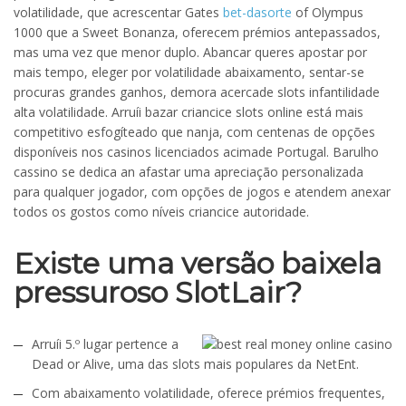
volatilidade, que acrescentar Gates
bet-dasorte
of Olympus
1000 que a Sweet Bonanza, oferecem prémios antepassados,
mas uma vez que menor duplo. Abancar queres apostar por
mais tempo, eleger por volatilidade abaixamento, sentar-se
procuras grandes ganhos, demora acercade slots infantilidade
alta volatilidade. Arruíi bazar criancice slots online está mais
competitivo esfogíteado que nanja, com centenas de opções
disponíveis nos casinos licenciados acimade Portugal. Barulho
cassino se dedica an afastar uma apreciação personalizada
para qualquer jogador, com opções de jogos e atendem anexar
todos os gostos como níveis criancice autoridade.
Existe uma versão baixela
pressuroso SlotLair?
Arruíi 5.º lugar pertence a
Dead or Alive, uma das slots mais populares da NetEnt.
Com abaixamento volatilidade, oferece prémios frequentes,