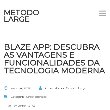
METODO
Togg
LARGE
navi
BLAZE APP: DESCUBRA
AS VANTAGENS E
FUNCIONALIDADES DA
TECNOLOGIA MODERNA
marzo 4, 2026
Publicado por:
Graciela Large
Categoría:
Uncategorized
No hay comentarios