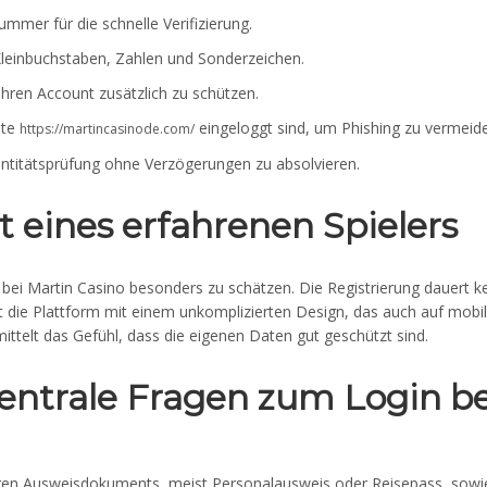
mmer für die schnelle Verifizierung.
Kleinbuchstaben, Zahlen und Sonderzeichen.
Ihren Account zusätzlich zu schützen.
ite
eingeloggt sind, um Phishing zu vermeid
https://martincasinode.com/
entitätsprüfung ohne Verzögerungen zu absolvieren.
t eines erfahrenen Spielers
bei Martin Casino besonders zu schätzen. Die Registrierung dauert kei
die Plattform mit einem unkomplizierten Design, das auch auf mobile
ittelt das Gefühl, dass die eigenen Daten gut geschützt sind.
entrale Fragen zum Login be
tigen Ausweisdokuments, meist Personalausweis oder Reisepass, sowie 