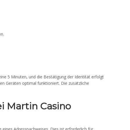
en.
ne 5 Minuten, und die Bestätigung der Identität erfolgt
n Geräten optimal funktioniert. Die zusätzliche
i Martin Casino
eines Adressnachweises. Dies ist erforderlich für