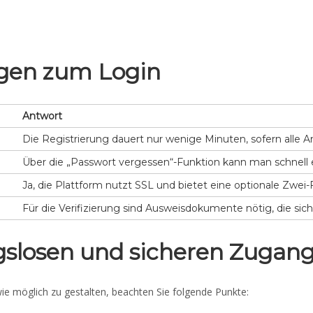
agen zum Login
Antwort
Die Registrierung dauert nur wenige Minuten, sofern alle A
Über die „Passwort vergessen“-Funktion kann man schnell 
Ja, die Plattform nutzt SSL und bietet eine optionale Zwei-
Für die Verifizierung sind Ausweisdokumente nötig, die si
ngslosen und sicheren Zugan
ie möglich zu gestalten, beachten Sie folgende Punkte: