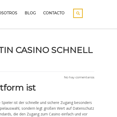
OSOTROS
BLOG
CONTACTO
TIN CASINO SCHNELL
No hay comentarios
tform ist
e Spieler ist der schnelle und sichere Zugang besonders
 Spielauswahl, sondern legt großen Wert auf Datenschutz
tandards, die den Zugang zum Casino einfach und vor