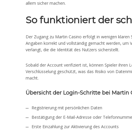
allem sicher machen.
So funktioniert der sc
Der Zugang zu Martin Casino erfolgt in wenigen klaren Sch
Angaben korrekt und vollständig gemacht werden, um Ve
verlangt, die die Identität des Nutzers sicherstellt.
Sobald der Account verifiziert ist, können Spieler ihre
Verschlüsselung geschützt, was das Risiko von Datenmis
macht.
Übersicht der Login-Schritte bei Martin
Registrierung mit persönlichen Daten
Bestätigung der E-Mail-Adresse oder Telefonnumme
Erste Einzahlung zur Aktivierung des Accounts