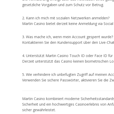
gesetzliche Vorgaben und zum Schutz vor Betrug.
2. Kann ich mich mit sozialen Netzwerken anmelden?
Martin Casino bietet derzeit keine Anmeldung via Socia
3. Was mache ich, wenn mein Account gesperrt wurde?
Kontaktieren Sie den Kundensupport über den Live-Chat
4. Unterstützt Martin Casino Touch ID oder Face ID für
Derzeit unterstützt das Casino keinen biometrischen Log
5. Wie verhindere ich unbefugten Zugriff auf meinen Ac
Verwenden Sie sichere Passwörter, aktivieren Sie die Zwe
Martin Casino kombiniert moderne Sicherheitsstandards 
Sicherheit und ein hochwertiges Casinoerlebnis von Anfa
sicher gewährleistet.