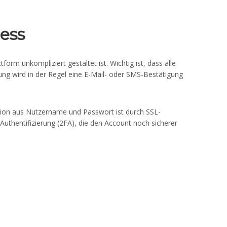
zess
orm unkompliziert gestaltet ist. Wichtig ist, dass alle
ng wird in der Regel eine E-Mail- oder SMS-Bestätigung
nation aus Nutzername und Passwort ist durch SSL-
Authentifizierung (2FA), die den Account noch sicherer