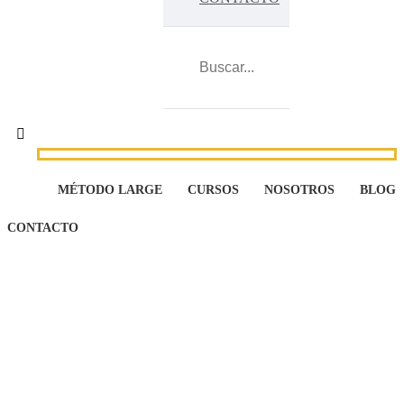
MÉTODO LARGE
CURSOS
NOSOTROS
BLOG
CONTACTO