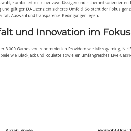
swahl, kombiniert mit einer zuverlässigen und sicherheitsorientierten 
 und gültiger EU-Lizenz ein sicheres Umfeld. So steht der Fokus gan
Qualität, Auswahl und transparente Bedingungen legen.
falt und Innovation im Fokus
 Über 3.000 Games von renommierten Providern wie Microgaming, NetE
piele wie Blackjack und Roulette sowie ein umfangreiches Live-Casino
Anzahl Spiele
Highlight-Provid