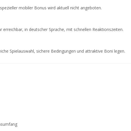
spezieller mobiler Bonus wird aktuell nicht angeboten.
r erreichbar, in deutscher Sprache, mit schnellen Reaktionszeiten.
reiche Spielauswahl, sichere Bedingungen und attraktive Boni legen.
onsumfang