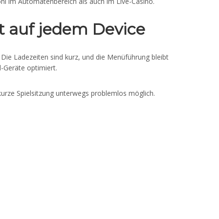
owohl im Automatenbereich als auch im Live-Casino.
ät auf jedem Device
Die Ladezeiten sind kurz, und die Menüführung bleibt
d-Geräte optimiert.
e kurze Spielsitzung unterwegs problemlos möglich.