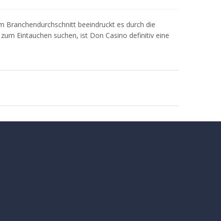
um Branchendurchschnitt beeindruckt es durch die
 zum Eintauchen suchen, ist Don Casino definitiv eine