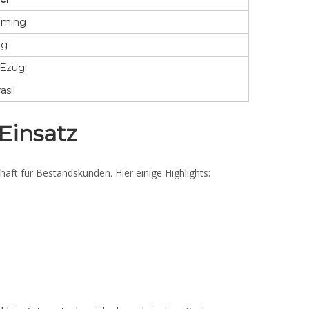
aming
ng
 Ezugi
asil
Einsatz
ft für Bestandskunden. Hier einige Highlights: