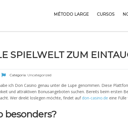
MÉTODO LARGE
CURSOS
N
ALE SPIELWELT ZUM EINTA
Categoría:
Uncategorized
abe ich Don Casino genau unter die Lupe genommen. Diese Plattform bie
lichkeit und attraktiven Bonusangeboten suchen. Bereits beim ersten Be
acht. Wer direkt loslegen möchte, findet auf
don-casino.de
eine Fülle
 besonders?