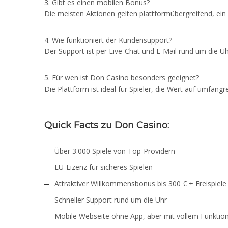
3. Gibt es einen mobilen Bonus?
Die meisten Aktionen gelten plattformübergreifend, ein 
4. Wie funktioniert der Kundensupport?
Der Support ist per Live-Chat und E-Mail rund um die Uh
5. Für wen ist Don Casino besonders geeignet?
Die Plattform ist ideal für Spieler, die Wert auf umfang
Quick Facts zu Don Casino:
Über 3.000 Spiele von Top-Providern
EU-Lizenz für sicheres Spielen
Attraktiver Willkommensbonus bis 300 € + Freispiele
Schneller Support rund um die Uhr
Mobile Webseite ohne App, aber mit vollem Funkti