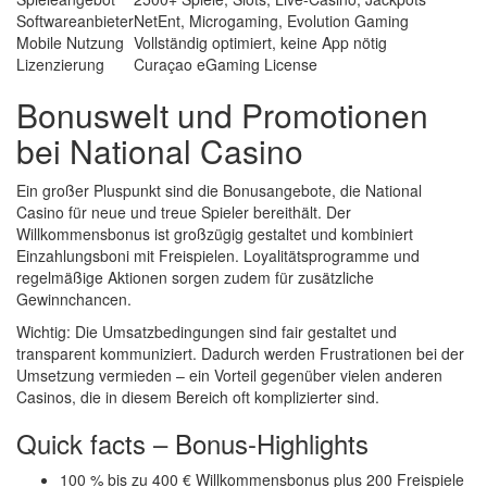
Softwareanbieter
NetEnt, Microgaming, Evolution Gaming
Mobile Nutzung
Vollständig optimiert, keine App nötig
Lizenzierung
Curaçao eGaming License
Bonuswelt und Promotionen
bei National Casino
Ein großer Pluspunkt sind die Bonusangebote, die National
Casino für neue und treue Spieler bereithält. Der
Willkommensbonus ist großzügig gestaltet und kombiniert
Einzahlungsboni mit Freispielen. Loyalitätsprogramme und
regelmäßige Aktionen sorgen zudem für zusätzliche
Gewinnchancen.
Wichtig: Die Umsatzbedingungen sind fair gestaltet und
transparent kommuniziert. Dadurch werden Frustrationen bei der
Umsetzung vermieden – ein Vorteil gegenüber vielen anderen
Casinos, die in diesem Bereich oft komplizierter sind.
Quick facts – Bonus-Highlights
100 % bis zu 400 € Willkommensbonus plus 200 Freispiele