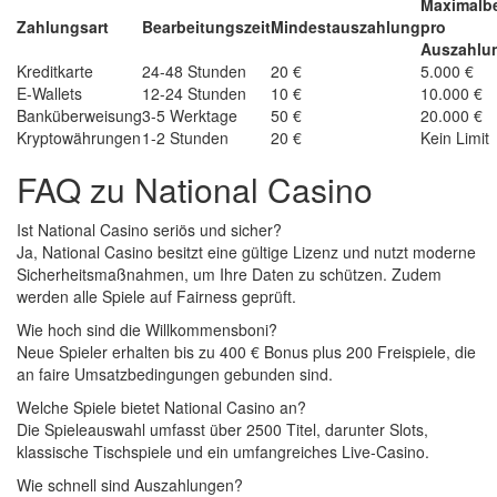
Maximalb
Zahlungsart
Bearbeitungszeit
Mindestauszahlung
pro
Auszahlu
Kreditkarte
24-48 Stunden
20 €
5.000 €
E-Wallets
12-24 Stunden
10 €
10.000 €
Banküberweisung
3-5 Werktage
50 €
20.000 €
Kryptowährungen
1-2 Stunden
20 €
Kein Limit
FAQ zu National Casino
Ist National Casino seriös und sicher?
Ja, National Casino besitzt eine gültige Lizenz und nutzt moderne
Sicherheitsmaßnahmen, um Ihre Daten zu schützen. Zudem
werden alle Spiele auf Fairness geprüft.
Wie hoch sind die Willkommensboni?
Neue Spieler erhalten bis zu 400 € Bonus plus 200 Freispiele, die
an faire Umsatzbedingungen gebunden sind.
Welche Spiele bietet National Casino an?
Die Spieleauswahl umfasst über 2500 Titel, darunter Slots,
klassische Tischspiele und ein umfangreiches Live-Casino.
Wie schnell sind Auszahlungen?