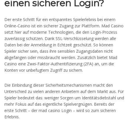
einen sicheren Login?
Der erste Schritt für ein entspanntes Spielerlebnis bei einem
Online-Casino ist ein sicherer Zugang zur Plattform. Mad Casino
setzt hier auf moderne Technologien, die den Login-Prozess
zuverlässig schützen. Dank SSL-Verschlüsselung werden alle
Daten bei der Anmeldung in Echtzeit geschützt. So können
Spieler sicher sein, dass ihre sensiblen Zugangsdaten nicht
abgefangen oder missbraucht werden. Zusätzlich bietet Mad
Casino eine Zwei-Faktor-Authentifizierung (2FA) an, um die
Konten vor unbefugtem Zugriff zu sichern.
Die Einbindung dieser Sicherheitsmechanismen macht den
Unterschied zu vielen anderen Anbietern auf dem Markt aus. Für
Spieler bedeutet das: weniger Sorgen um Identitätsdiebstahl und
mehr Fokus auf das eigentliche Spielvergnügen. Bereits der
erste Schritt – der mad casino Login – wird so zum sicheren
Erlebnis.