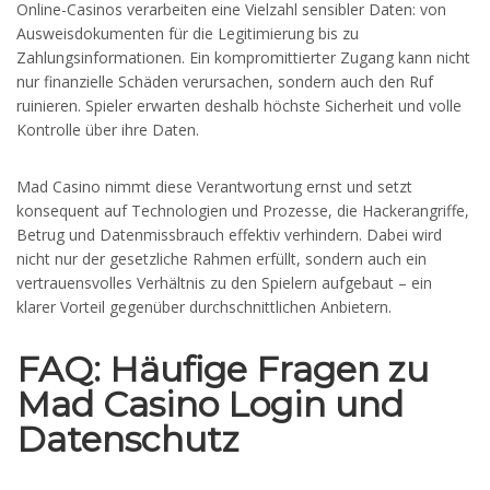
Online-Casinos verarbeiten eine Vielzahl sensibler Daten: von
Ausweisdokumenten für die Legitimierung bis zu
Zahlungsinformationen. Ein kompromittierter Zugang kann nicht
nur finanzielle Schäden verursachen, sondern auch den Ruf
ruinieren. Spieler erwarten deshalb höchste Sicherheit und volle
Kontrolle über ihre Daten.
Mad Casino nimmt diese Verantwortung ernst und setzt
konsequent auf Technologien und Prozesse, die Hackerangriffe,
Betrug und Datenmissbrauch effektiv verhindern. Dabei wird
nicht nur der gesetzliche Rahmen erfüllt, sondern auch ein
vertrauensvolles Verhältnis zu den Spielern aufgebaut – ein
klarer Vorteil gegenüber durchschnittlichen Anbietern.
FAQ: Häufige Fragen zu
Mad Casino Login und
Datenschutz