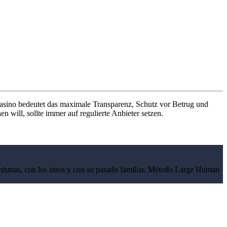
 Casino bedeutet das maximale Transparenz, Schutz vor Betrug und
will, sollte immer auf regulierte Anbieter setzen.
 mismas, con los otros y con su pasado familiar. Método Large Human