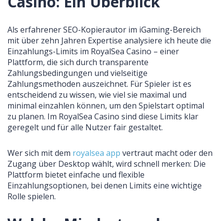
Casino: Ein Überblick
Als erfahrener SEO-Kopierautor im iGaming-Bereich
mit über zehn Jahren Expertise analysiere ich heute die
Einzahlungs-Limits im RoyalSea Casino – einer
Plattform, die sich durch transparente
Zahlungsbedingungen und vielseitige
Zahlungsmethoden auszeichnet. Für Spieler ist es
entscheidend zu wissen, wie viel sie maximal und
minimal einzahlen können, um den Spielstart optimal
zu planen. Im RoyalSea Casino sind diese Limits klar
geregelt und für alle Nutzer fair gestaltet.
Wer sich mit dem
royalsea app
vertraut macht oder den
Zugang über Desktop wählt, wird schnell merken: Die
Plattform bietet einfache und flexible
Einzahlungsoptionen, bei denen Limits eine wichtige
Rolle spielen.