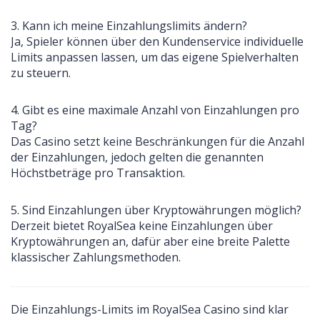
3. Kann ich meine Einzahlungslimits ändern?
Ja, Spieler können über den Kundenservice individuelle
Limits anpassen lassen, um das eigene Spielverhalten
zu steuern.
4. Gibt es eine maximale Anzahl von Einzahlungen pro
Tag?
Das Casino setzt keine Beschränkungen für die Anzahl
der Einzahlungen, jedoch gelten die genannten
Höchstbeträge pro Transaktion.
5. Sind Einzahlungen über Kryptowährungen möglich?
Derzeit bietet RoyalSea keine Einzahlungen über
Kryptowährungen an, dafür aber eine breite Palette
klassischer Zahlungsmethoden.
Die Einzahlungs-Limits im RoyalSea Casino sind klar