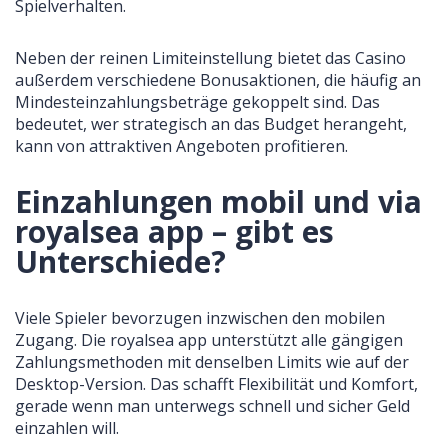
Spielverhalten.
Neben der reinen Limiteinstellung bietet das Casino
außerdem verschiedene Bonusaktionen, die häufig an
Mindesteinzahlungsbeträge gekoppelt sind. Das
bedeutet, wer strategisch an das Budget herangeht,
kann von attraktiven Angeboten profitieren.
Einzahlungen mobil und via
royalsea app – gibt es
Unterschiede?
Viele Spieler bevorzugen inzwischen den mobilen
Zugang. Die royalsea app unterstützt alle gängigen
Zahlungsmethoden mit denselben Limits wie auf der
Desktop-Version. Das schafft Flexibilität und Komfort,
gerade wenn man unterwegs schnell und sicher Geld
einzahlen will.