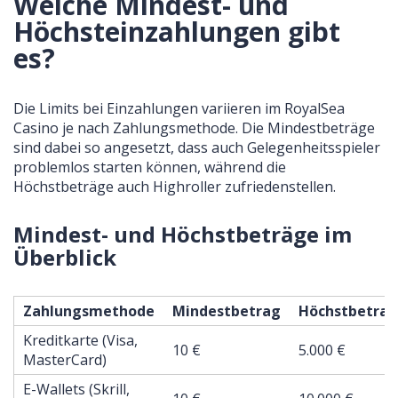
Welche Mindest- und
Höchsteinzahlungen gibt
es?
Die Limits bei Einzahlungen variieren im RoyalSea
Casino je nach Zahlungsmethode. Die Mindestbeträge
sind dabei so angesetzt, dass auch Gelegenheitsspieler
problemlos starten können, während die
Höchstbeträge auch Highroller zufriedenstellen.
Mindest- und Höchstbeträge im
Überblick
Zahlungsmethode
Mindestbetrag
Höchstbetrag
Kreditkarte (Visa,
10 €
5.000 €
MasterCard)
E-Wallets (Skrill,