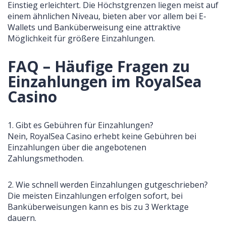
Einstieg erleichtert. Die Höchstgrenzen liegen meist auf
einem ähnlichen Niveau, bieten aber vor allem bei E-
Wallets und Banküberweisung eine attraktive
Möglichkeit für größere Einzahlungen.
FAQ – Häufige Fragen zu
Einzahlungen im RoyalSea
Casino
1. Gibt es Gebühren für Einzahlungen?
Nein, RoyalSea Casino erhebt keine Gebühren bei
Einzahlungen über die angebotenen
Zahlungsmethoden.
2. Wie schnell werden Einzahlungen gutgeschrieben?
Die meisten Einzahlungen erfolgen sofort, bei
Banküberweisungen kann es bis zu 3 Werktage
dauern.