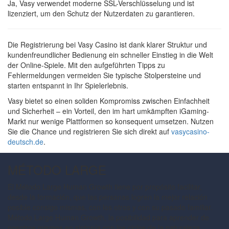
Ja, Vasy verwendet moderne SSL-Verschlüsselung und ist
lizenziert, um den Schutz der Nutzerdaten zu garantieren.
Die Registrierung bei Vasy Casino ist dank klarer Struktur und
kundenfreundlicher Bedienung ein schneller Einstieg in die Welt
der Online-Spiele. Mit den aufgeführten Tipps zu
Fehlermeldungen vermeiden Sie typische Stolpersteine und
starten entspannt in Ihr Spielerlebnis.
Vasy bietet so einen soliden Kompromiss zwischen Einfachheit
und Sicherheit – ein Vorteil, den im hart umkämpften iGaming-
Markt nur wenige Plattformen so konsequent umsetzen. Nutzen
Sie die Chance und registrieren Sie sich direkt auf
vasycasino-
deutsch.de
.
MÉTODO LARGE
El Método Large Human Growth tiene por propósito facilitar,
desde la formación, que las personas logren la mejor relación
posible consigo mismas, con los otros y con su pasado familiar.
Método Large Human Growth, la posibilidad para aprender de
nosotros mismos en sintonía con los ciclos de la naturaleza.