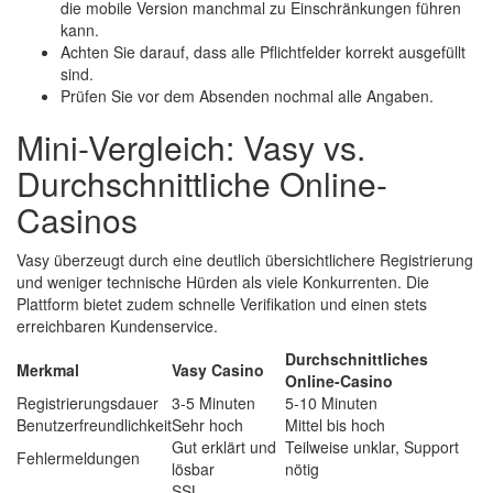
die mobile Version manchmal zu Einschränkungen führen
kann.
Achten Sie darauf, dass alle Pflichtfelder korrekt ausgefüllt
sind.
Prüfen Sie vor dem Absenden nochmal alle Angaben.
Mini-Vergleich: Vasy vs.
Durchschnittliche Online-
Casinos
Vasy überzeugt durch eine deutlich übersichtlichere Registrierung
und weniger technische Hürden als viele Konkurrenten. Die
Plattform bietet zudem schnelle Verifikation und einen stets
erreichbaren Kundenservice.
Durchschnittliches
Merkmal
Vasy Casino
Online-Casino
Registrierungsdauer
3-5 Minuten
5-10 Minuten
Benutzerfreundlichkeit
Sehr hoch
Mittel bis hoch
Gut erklärt und
Teilweise unklar, Support
Fehlermeldungen
lösbar
nötig
SSL-