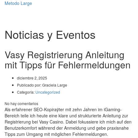
Metodo Large
Toggle
navigati
Noticias y Eventos
Vasy Registrierung Anleitung
mit Tipps für Fehlermeldungen
diciembre 2, 2025
Publicado por:
Graciela Large
Categoría:
Uncategorized
No hay comentarios
Als erfahrener SEO-Kopiraÿter mit zehn Jahren im iGaming-
Bereich teile ich heute eine klare und strukturierte Anleitung zur
Registrierung bei Vasy Casino. Dabei fokussiere ich mich auf den
Benutzerkomfort während der Anmeldung und gebe praxisnahe
Tipps zum Umgang mit möglichen Fehlermeldungen.