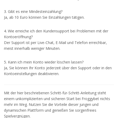
3. Gibt es eine Mindesteinzahlung?
Ja, ab 10 Euro können Sie Einzahlungen tätigen.
4. Wie erreiche ich den Kundensupport bei Problemen mit der
Kontoeröffnung?
Der Support ist per Live-Chat, E-Mail und Telefon erreichbar,
meist innerhalb weniger Minuten.
5. Kann ich mein Konto wieder löschen lassen?
Ja, Sie können Ihr Konto jederzeit über den Support oder in den
Kontoeinstellungen deaktivieren.
Mit der hier beschriebenen Schritt-für-Schritt-Anleitung steht
einem unkomplizierten und sicheren Start bei Froggybet nichts
mehr im Weg. Nutzen Sie die Vorteile dieser jungen und
dynamischen Plattform und genießen Sie sorgenfreies
Spielvergnügen.