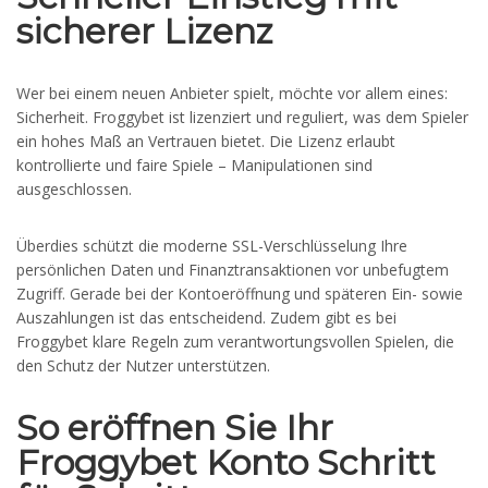
sicherer Lizenz
Wer bei einem neuen Anbieter spielt, möchte vor allem eines:
Sicherheit. Froggybet ist lizenziert und reguliert, was dem Spieler
ein hohes Maß an Vertrauen bietet. Die Lizenz erlaubt
kontrollierte und faire Spiele – Manipulationen sind
ausgeschlossen.
Überdies schützt die moderne SSL-Verschlüsselung Ihre
persönlichen Daten und Finanztransaktionen vor unbefugtem
Zugriff. Gerade bei der Kontoeröffnung und späteren Ein- sowie
Auszahlungen ist das entscheidend. Zudem gibt es bei
Froggybet klare Regeln zum verantwortungsvollen Spielen, die
den Schutz der Nutzer unterstützen.
So eröffnen Sie Ihr
Froggybet Konto Schritt