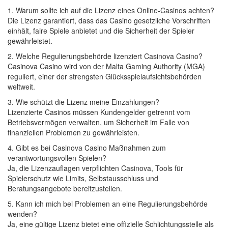
1. Warum sollte ich auf die Lizenz eines Online-Casinos achten?
Die Lizenz garantiert, dass das Casino gesetzliche Vorschriften
einhält, faire Spiele anbietet und die Sicherheit der Spieler
gewährleistet.
2. Welche Regulierungsbehörde lizenziert Casinova Casino?
Casinova Casino wird von der Malta Gaming Authority (MGA)
reguliert, einer der strengsten Glücksspielaufsichtsbehörden
weltweit.
3. Wie schützt die Lizenz meine Einzahlungen?
Lizenzierte Casinos müssen Kundengelder getrennt vom
Betriebsvermögen verwalten, um Sicherheit im Falle von
finanziellen Problemen zu gewährleisten.
4. Gibt es bei Casinova Casino Maßnahmen zum
verantwortungsvollen Spielen?
Ja, die Lizenzauflagen verpflichten Casinova, Tools für
Spielerschutz wie Limits, Selbstausschluss und
Beratungsangebote bereitzustellen.
5. Kann ich mich bei Problemen an eine Regulierungsbehörde
wenden?
Ja, eine gültige Lizenz bietet eine offizielle Schlichtungsstelle als