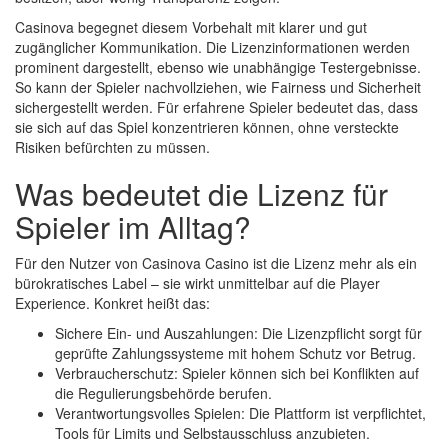
Casinova begegnet diesem Vorbehalt mit klarer und gut
zugänglicher Kommunikation. Die Lizenzinformationen werden
prominent dargestellt, ebenso wie unabhängige Testergebnisse.
So kann der Spieler nachvollziehen, wie Fairness und Sicherheit
sichergestellt werden. Für erfahrene Spieler bedeutet das, dass
sie sich auf das Spiel konzentrieren können, ohne versteckte
Risiken befürchten zu müssen.
Was bedeutet die Lizenz für
Spieler im Alltag?
Für den Nutzer von Casinova Casino ist die Lizenz mehr als ein
bürokratisches Label – sie wirkt unmittelbar auf die Player
Experience. Konkret heißt das:
Sichere Ein- und Auszahlungen: Die Lizenzpflicht sorgt für
geprüfte Zahlungssysteme mit hohem Schutz vor Betrug.
Verbraucherschutz: Spieler können sich bei Konflikten auf
die Regulierungsbehörde berufen.
Verantwortungsvolles Spielen: Die Plattform ist verpflichtet,
Tools für Limits und Selbstausschluss anzubieten.