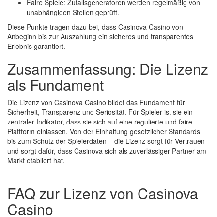
Faire Spiele: Zufallsgeneratoren werden regelmäßig von
unabhängigen Stellen geprüft.
Diese Punkte tragen dazu bei, dass Casinova Casino von
Anbeginn bis zur Auszahlung ein sicheres und transparentes
Erlebnis garantiert.
Zusammenfassung: Die Lizenz
als Fundament
Die Lizenz von Casinova Casino bildet das Fundament für
Sicherheit, Transparenz und Seriosität. Für Spieler ist sie ein
zentraler Indikator, dass sie sich auf eine regulierte und faire
Plattform einlassen. Von der Einhaltung gesetzlicher Standards
bis zum Schutz der Spielerdaten – die Lizenz sorgt für Vertrauen
und sorgt dafür, dass Casinova sich als zuverlässiger Partner am
Markt etabliert hat.
FAQ zur Lizenz von Casinova
Casino